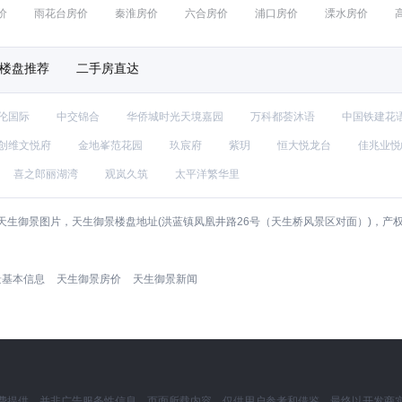
价
雨花台房价
秦淮房价
六合房价
浦口房价
溧水房价
楼盘推荐
二手房直达
伦国际
中交锦合
华侨城时光天境嘉园
万科都荟沐语
中国铁建花
创维文悦府
金地峯范花园
玖宸府
紫玥
恒大悦龙台
佳兆业悦
喜之郎丽湖湾
观岚久筑
太平洋繁华里
天生御景图片，天生御景楼盘地址(洪蓝镇凤凰井路26号（天生桥风景区对面）)，产
景基本信息
天生御景房价
天生御景新闻
费提供，并非广告服务性信息。页面所载内容，仅供用户参考和借鉴，最终以开发商