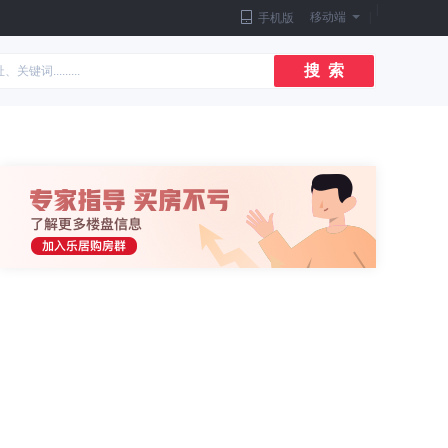
|
移动端
|
手机版
搜 索