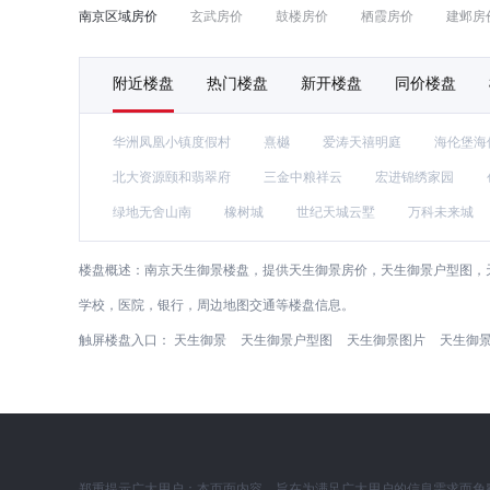
南京区域房价
玄武房价
鼓楼房价
栖霞房价
建邺房
附近楼盘
热门楼盘
新开楼盘
同价楼盘
华洲凤凰小镇度假村
熹樾
爱涛天禧明庭
海伦堡海
北大资源颐和翡翠府
三金中粮祥云
宏进锦绣家园
绿地无舍山南
橡树城
世纪天城云墅
万科未来城
楼盘概述：
南京天生御景楼盘，提供天生御景房价，天生御景户型图，
学校，医院，银行，周边地图交通等楼盘信息。
触屏楼盘入口：
天生御景
天生御景户型图
天生御景图片
天生御
郑重提示广大用户：本页面内容，旨在为满足广大用户的信息需求而免