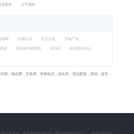
高淳房价
江宁房价
语湖畔
礼樾云居
天安云境
万驰广场
峰府
颐居朗诗紫熙府
棠玥府
南京颐养中心
权年限，物业费，开发商，售楼电话，绿化率，周边配套，商场，超市，
实际公示为准。商品房预售须取得《商品房预售许可证》，用户在购房时