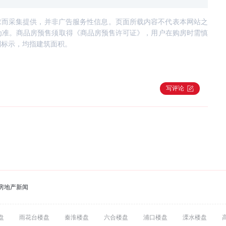
求而采集提供，并非广告服务性信息。页面所载内容不代表本网站之
为准。商品房预售须取得《商品房预售许可证》，用户在购房时需慎
别标示，均指建筑面积。
写评论
房地产新闻
盘
雨花台楼盘
秦淮楼盘
六合楼盘
浦口楼盘
溧水楼盘