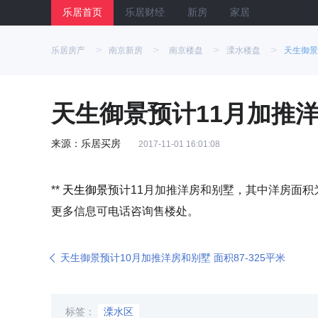
乐居首页
乐居财经
新房
家居
>
>
>
>
乐居房产
南京新房
南京楼盘
溧水楼盘
天生御景
天生御景预计11月加推洋房
来源：乐居买房
2017-11-01 16:01:08
**
天生御景
预计11月加推洋房和别墅，其中洋房面积为8
更多信息可电话咨询售楼处。
天生御景预计10月加推洋房和别墅 面积87-325平米
标签：
溧水区