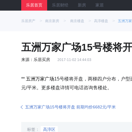
乐居首页
乐居财经
新房
家居
>
>
>
>
乐居房产
南京新房
南京楼盘
高淳楼盘
五洲万家
五洲万家广场15号楼将开盘
来源：乐居买房
2017-11-02 14:44:03
**
五洲万家广场
15号楼将开盘，两梯四户分布，户型面
元/平米。更多楼盘详情可电话咨询售楼处。
五洲万家广场15号楼将开盘 前期均价6682元/平米
标签：
高淳区