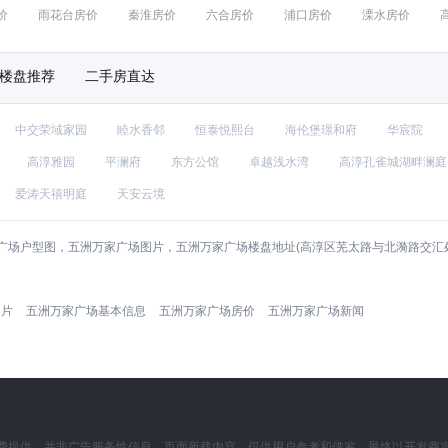
价
雨花台房价
秦淮房价
六合房价
浦口房价
溧水房价
楼盘推荐
二手房直达
中交荣域家园
睦水香邻
恒泰悦熙台
海伦堡璟和府
华宸院
高淳雅园
平澜府
东方公馆
卓越浅水湾
高淳孔雀城湖畔澜庭
爱涛天禧明庭
天安云境
广场户型图，五洲万家广场图片，五洲万家广场楼盘地址(高淳区芜太路与北漪路交汇
图片
五洲万家广场基本信息
五洲万家广场房价
五洲万家广场新闻
费提供，并非广告服务性信息。页面所载内容，仅供用户参考和借鉴，最终以开发商