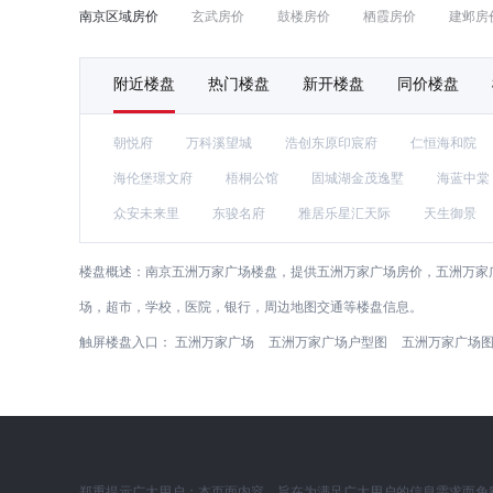
南京区域房价
玄武房价
鼓楼房价
栖霞房价
建邺房
附近楼盘
热门楼盘
新开楼盘
同价楼盘
朝悦府
万科溪望城
浩创东原印宸府
仁恒海和院
海伦堡璟文府
梧桐公馆
固城湖金茂逸墅
海蓝中棠
众安未来里
东骏名府
雅居乐星汇天际
天生御景
楼盘概述：
南京五洲万家广场楼盘，提供五洲万家广场房价，五洲万家
场，超市，学校，医院，银行，周边地图交通等楼盘信息。
触屏楼盘入口：
五洲万家广场
五洲万家广场户型图
五洲万家广场
郑重提示广大用户：本页面内容，旨在为满足广大用户的信息需求而免