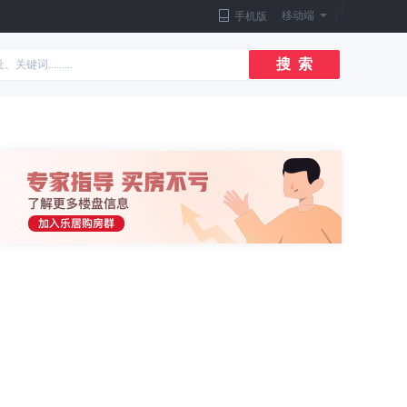
|
移动端
|
手机版
搜 索