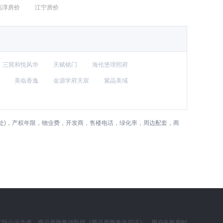
高淳房价
江宁房价
三巽和悦风华
天赋铭门
海伦堡璟熙府
美临香逸
金源学府天宸
紫晶美域
处)，产权年限，物业费，开发商，售楼电话，绿化率，周边配套，商
实际公示为准。商品房预售须取得《商品房预售许可证》，用户在购房时