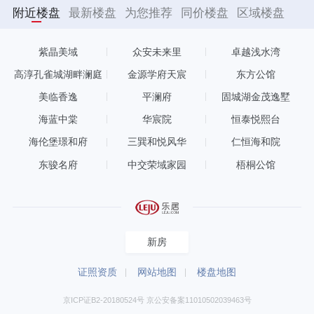
附近楼盘
最新楼盘
为您推荐
同价楼盘
区域楼盘
紫晶美域
众安未来里
卓越浅水湾
高淳孔雀城湖畔澜庭
金源学府天宸
东方公馆
美临香逸
平澜府
固城湖金茂逸墅
海蓝中棠
华宸院
恒泰悦熙台
海伦堡璟和府
三巽和悦风华
仁恒海和院
东骏名府
中交荣域家园
梧桐公馆
新房
证照资质
网站地图
楼盘地图
京ICP证B2-20180524号 京公安备案11010502039463号