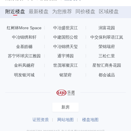
附近楼盘
最新楼盘
为您推荐
同价楼盘
区域楼盘
红树林More Space
中冶盛世滨江
润富花园
中冶锦绣和轩
中建国熙公馆
中交保利翠语江岚
金基皓樾
中冶锦绣天玺
荣锦瑞府
苏宁环球滨江雅园
通宇博园
三松仁里
金科凤樾府
世茂璀璨滨江
星智汇商务花园
明发银河城
铭望府
都会诚品
新房
证照资质
网站地图
楼盘地图