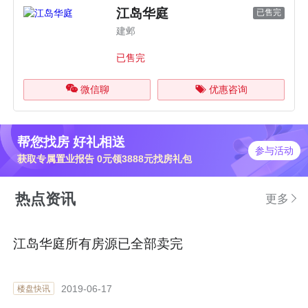
江岛华庭
已售完
建邺
已售完
微信聊
优惠咨询
帮您找房 好礼相送
参与活动
获取专属置业报告 0元领3888元找房礼包
热点资讯
更多
江岛华庭所有房源已全部卖完
2019-06-17
楼盘快讯