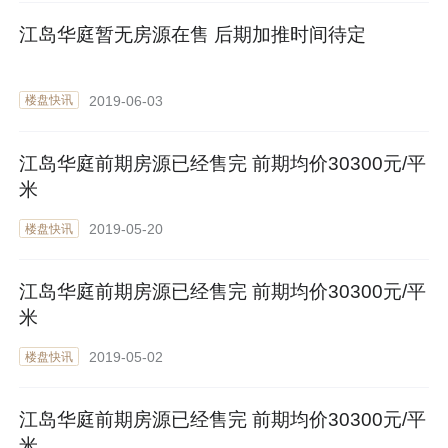
江岛华庭暂无房源在售 后期加推时间待定
2019-06-03
楼盘快讯
江岛华庭前期房源已经售完 前期均价30300元/平
米
2019-05-20
楼盘快讯
江岛华庭前期房源已经售完 前期均价30300元/平
米
2019-05-02
楼盘快讯
江岛华庭前期房源已经售完 前期均价30300元/平
米