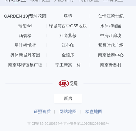
GARDEN 19|贤坤花园
璞境
仁恒江湾世纪
瑞玺rici
绿城河西中G55地块
水沐和瑞园
涵碧楼
江尚紫薇
中海江湾境
星叶栖悦湾
江心印
紫辉时代广场
奥体新城丹若园
金陵序
南京信泰中心
南京环球贸易广场
宁工新寓一村
南京青奥村
新房
证照资质
网站地图
楼盘地图
京ICP证B2-20180524号 京公安备案11010502039463号