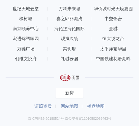
附近楼盘
最新楼盘
为您推荐
同价楼盘
区域楼盘
世纪天城云墅
万科未来城
华侨城时光天境嘉园
橡树城
喜之郎丽湖湾
中交锦合
南京颐养中心
海伦堡海伦国际
熹樾
宏进锦绣家园
观岚久筑
恒大悦龙台
万驰广场
棠玥府
太平洋繁华里
创维文悦府
礼樾云居
中国铁建花语湖畔
新房
证照资质
网站地图
楼盘地图