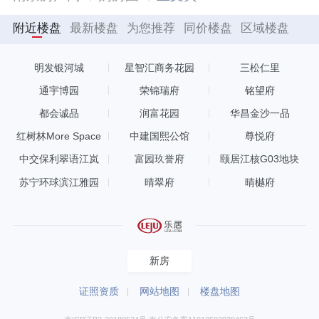
附近楼盘
最新楼盘
为您推荐
同价楼盘
区域楼盘
明发银河城
星智汇商务花园
三松仁里
通宇博园
荣锦瑞府
铭望府
都会诚品
润富花园
华昌金沙一品
红树林More Space
中建国熙公馆
尊悦府
中交保利翠语江岚
富园玖誉府
颐居江核G03地块
苏宁环球滨江雅园
晴翠府
晴樾府
新房
证照资质
网站地图
楼盘地图