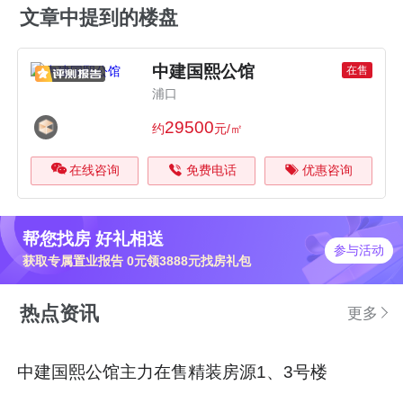
文章中提到的楼盘
中建国熙公馆
在售
浦口
29500
约
元/㎡
在线咨询
免费电话
优惠咨询
帮您找房 好礼相送
参与活动
获取专属置业报告 0元领3888元找房礼包
热点资讯
更多
中建国熙公馆主力在售精装房源1、3号楼