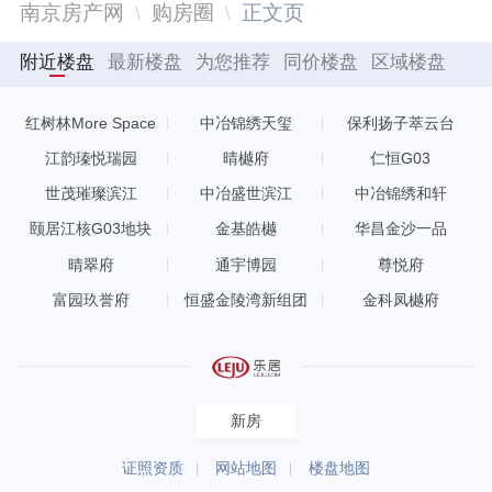
南京房产网
购房圈
正文页
附近楼盘
最新楼盘
为您推荐
同价楼盘
区域楼盘
红树林More Space
中冶锦绣天玺
保利扬子萃云台
江韵瑧悦瑞园
晴樾府
仁恒G03
世茂璀璨滨江
中冶盛世滨江
中冶锦绣和轩
颐居江核G03地块
金基皓樾
华昌金沙一品
晴翠府
通宇博园
尊悦府
富园玖誉府
恒盛金陵湾新组团
金科凤樾府
新房
证照资质
网站地图
楼盘地图