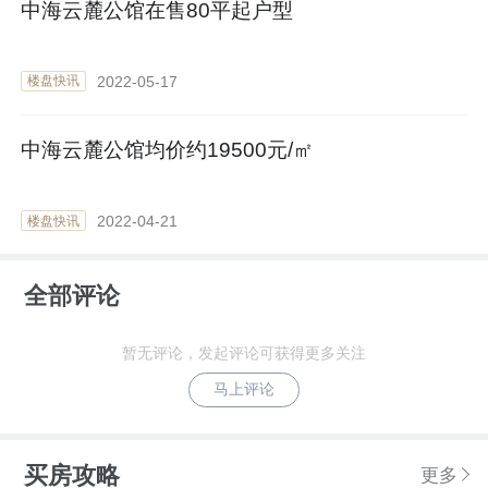
中海云麓公馆在售80平起户型
2022-05-17
楼盘快讯
中海云麓公馆均价约19500元/㎡
2022-04-21
楼盘快讯
全部评论
暂无评论，发起评论可获得更多关注
马上评论
买房攻略
更多