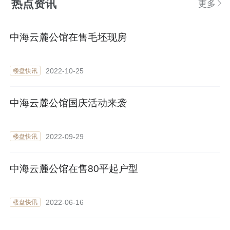
热点资讯
更多
中海云麓公馆在售毛坯现房
2022-10-25
楼盘快讯
中海云麓公馆国庆活动来袭
2022-09-29
楼盘快讯
中海云麓公馆在售80平起户型
2022-06-16
楼盘快讯