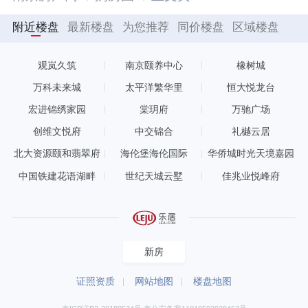
附近楼盘
最新楼盘
为您推荐
同价楼盘
区域楼盘
观岚久筑
南京颐养中心
橡树城
万科未来城
太平洋繁华里
恒大悦龙台
宏进锦绣家园
棠玥府
万驰广场
创维文悦府
中交锦合
礼樾云居
北大资源颐和翡翠府
海伦堡海伦国际
华侨城时光天境嘉园
中国铁建花语湖畔
世纪天城云墅
佳兆业悦峰府
新房
证照资质
网站地图
楼盘地图