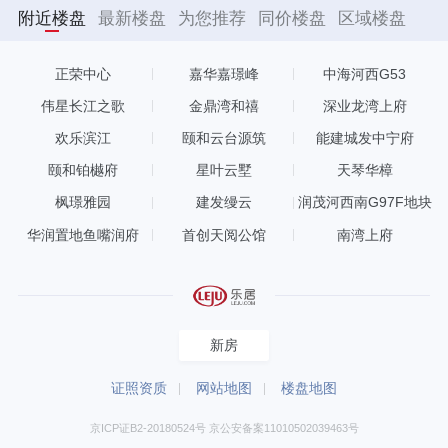
附近楼盘
最新楼盘
为您推荐
同价楼盘
区域楼盘
正荣中心
嘉华嘉璟峰
中海河西G53
伟星长江之歌
金鼎湾和禧
深业龙湾上府
欢乐滨江
颐和云台源筑
能建城发中宁府
颐和铂樾府
星叶云墅
天琴华樟
枫璟雅园
建发缦云
润茂河西南G97F地块
华润置地鱼嘴润府
首创天阅公馆
南湾上府
新房
证照资质
网站地图
楼盘地图
京ICP证B2-20180524号 京公安备案11010502039463号