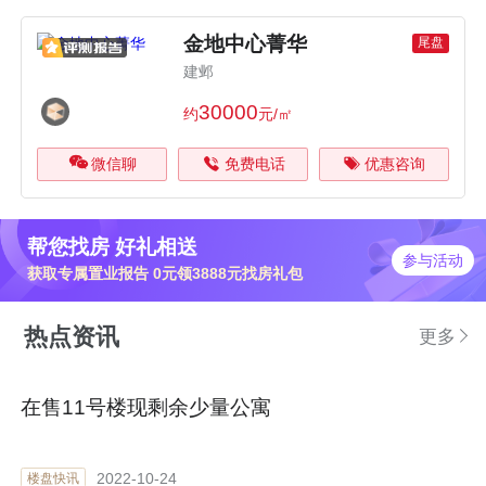
金地中心菁华
尾盘
建邺
30000
约
元/㎡
微信聊
免费电话
优惠咨询
帮您找房 好礼相送
参与活动
获取专属置业报告 0元领3888元找房礼包
热点资讯
更多
在售11号楼现剩余少量公寓
2022-10-24
楼盘快讯