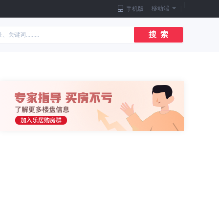
|
移动端
|
手机版
搜 索