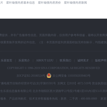
图片
星叶瑜憬尚府基本信息
星叶瑜憬尚府房价
星叶瑜憬尚府新闻
费提供，并非广告服务性信息。页面所载内容，仅供用户参考和借鉴，最终以开发商
必慎重查验开发商的证件信息。（注：本页面所提到房屋面积如无特别标示，均指建筑
乐居首页
|
乐居简介
|
ABOUT LEJU
|
联系我们
|
诚聘英才
|
版权声明
COPYRIGHT © 1996-2019 SINA CORPORATION, All RIGHTS RESERVED
京ICP证B2-20180524号
京公网安备 11010502039463号
广播电视节目制作经营许可证(京)字第05591号
京网文【2019】4872-519号
营业执照信
生乐居信息服务有限公司 北京市朝阳区西大望路甲22号院1号楼1层101内3层S3-01房间
、产品咨询购买、技术支持客服服务热线：新房、二手房：400-606-6969 家居1、抢工