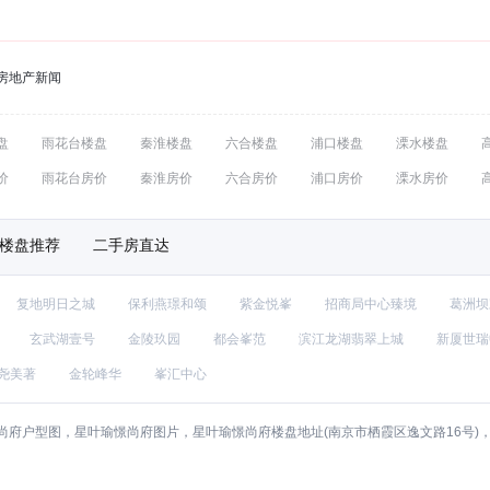
房地产新闻
盘
雨花台楼盘
秦淮楼盘
六合楼盘
浦口楼盘
溧水楼盘
价
雨花台房价
秦淮房价
六合房价
浦口房价
溧水房价
楼盘推荐
二手房直达
复地明日之城
保利燕璟和颂
紫金悦峯
招商局中心臻境
葛洲坝
玄武湖壹号
金陵玖园
都会峯范
滨江龙湖翡翠上城
新厦世瑞
尧美著
金轮峰华
峯汇中心
尚府户型图，星叶瑜憬尚府图片，星叶瑜憬尚府楼盘地址(南京市栖霞区逸文路16号)