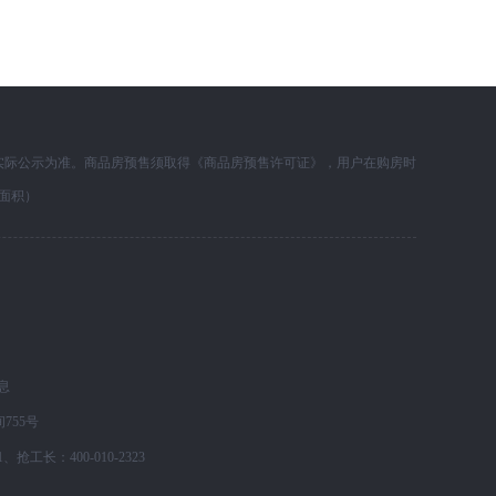
实际公示为准。商品房预售须取得《商品房预售许可证》，用户在购房时
面积）
息
755号
长：400-010-2323