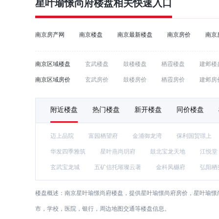
星叶瑜憬尚府
楼盘相关快速入口
南京房产网
南京楼盘
南京最新楼盘
南京房价
南京
南京区域楼盘
玄武楼盘
鼓楼楼盘
栖霞楼盘
建邺楼
南京区域房价
玄武房价
鼓楼房价
栖霞房价
建邺房
附近楼盘
热门楼盘
新开楼盘
同价楼盘
迈上品院
富园栖望府
金浦御龙湾
保利国贸璟上
华发四季雅筑
星叶燕尚玥府
鼓北宝龙天地
江悦堂
玄武宝龙城
五矿信托璀璨云著
金科凤樾府
弘阳栖
楼盘概述：
南京星叶瑜憬尚府楼盘，提供星叶瑜憬尚府房价，星叶瑜憬
市，学校，医院，银行，周边地图交通等楼盘信息。