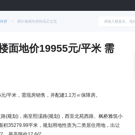
>
尚府
星叶瑜憬尚府快讯正文页
面地价19955元/平米 需
5元/平米，需现房销售，并配建1.1万㎡保障房。
路(规划)，南至熙湲路(规划)，西至北苑西路、枫桥雅筑小
面积35279.99平米，规划用地性质为二类居住用地，出让
5亿，最高限价17.6亿。