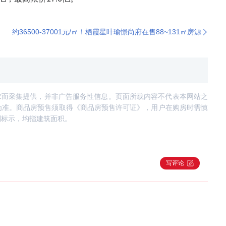
约36500-37001元/㎡！栖霞星叶瑜憬尚府在售88~131㎡房源
求而采集提供，并非广告服务性信息。页面所载内容不代表本网站之
为准。商品房预售须取得《商品房预售许可证》，用户在购房时需慎
别标示，均指建筑面积。
写评论