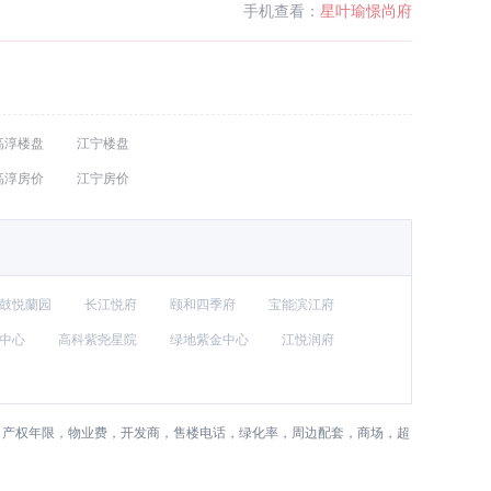
手机查看：
星叶瑜憬尚府
高淳楼盘
江宁楼盘
高淳房价
江宁房价
鼓悦蘭园
长江悦府
颐和四季府
宝能滨江府
中心
高科紫尧星院
绿地紫金中心
江悦润府
，产权年限，物业费，开发商，售楼电话，绿化率，周边配套，商场，超