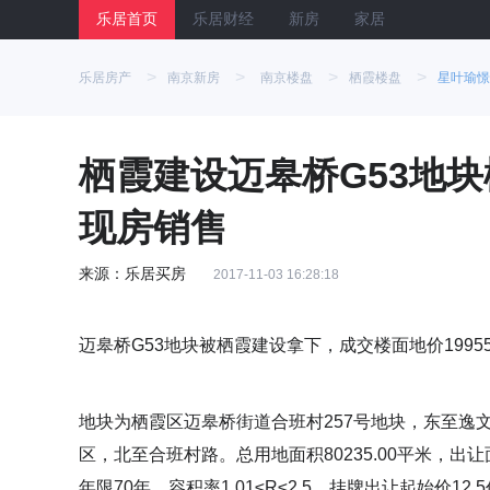
乐居首页
乐居财经
新房
家居
>
>
>
>
乐居房产
南京新房
南京楼盘
栖霞楼盘
星叶瑜憬
栖霞建设迈皋桥G53地块楼
现房销售
来源：乐居买房
2017-11-03 16:28:18
迈皋桥G53地块被栖霞建设拿下，成交楼面地价1995
地块为栖霞区迈皋桥街道合班村257号地块，东至逸文
区，北至合班村路。总用地面积80235.00平米，出让
年限70年，容积率1.01≤R≤2.5，挂牌出让起始价12.