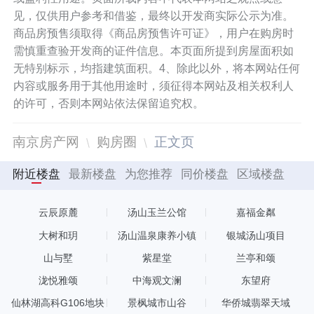
见，仅供用户参考和借鉴，最终以开发商实际公示为准。
商品房预售须取得《商品房预售许可证》，用户在购房时
需慎重查验开发商的证件信息。本页面所提到房屋面积如
无特别标示，均指建筑面积。4、除此以外，将本网站任何
内容或服务用于其他用途时，须征得本网站及相关权利人
的许可，否则本网站依法保留追究权。
南京房产网
购房圈
正文页
附近楼盘
最新楼盘
为您推荐
同价楼盘
区域楼盘
云辰原麓
汤山玉兰公馆
嘉福金粼
大树和玥
汤山温泉康养小镇
银城汤山项目
山与墅
紫星堂
兰亭和颂
泷悦雅颂
中海观文澜
东望府
仙林湖高科G106地块
景枫城市山谷
华侨城翡翠天域