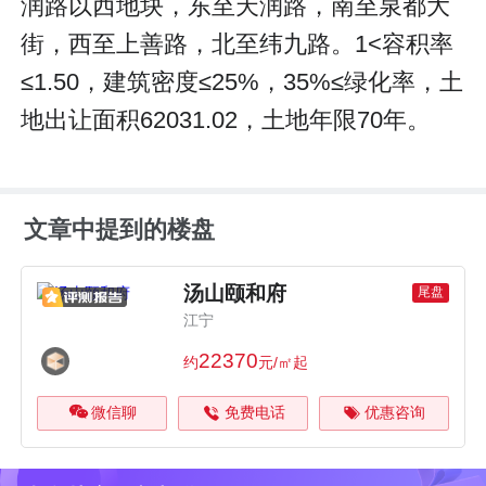
润路以西地块，东至天润路，南至泉都大
街，西至上善路，北至纬九路。1<容积率
≤1.50，建筑密度≤25%，35%≤绿化率，土
地出让面积62031.02，土地年限70年。
文章中提到的楼盘
汤山颐和府
尾盘
江宁
22370
约
元/㎡起
微信聊
免费电话
优惠咨询