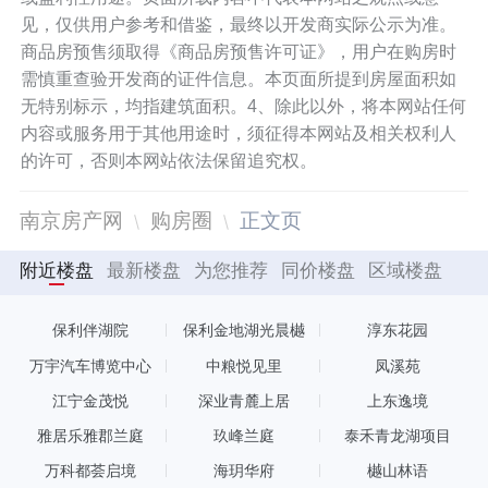
见，仅供用户参考和借鉴，最终以开发商实际公示为准。
商品房预售须取得《商品房预售许可证》，用户在购房时
需慎重查验开发商的证件信息。本页面所提到房屋面积如
无特别标示，均指建筑面积。4、除此以外，将本网站任何
内容或服务用于其他用途时，须征得本网站及相关权利人
的许可，否则本网站依法保留追究权。
南京房产网
购房圈
正文页
附近楼盘
最新楼盘
为您推荐
同价楼盘
区域楼盘
保利伴湖院
保利金地湖光晨樾
淳东花园
万宇汽车博览中心
中粮悦见里
凤溪苑
江宁金茂悦
深业青麓上居
上东逸境
雅居乐雅郡兰庭
玖峰兰庭
泰禾青龙湖项目
万科都荟启境
海玥华府
樾山林语