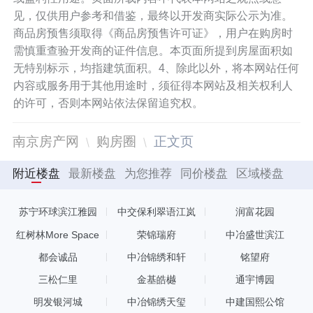
见，仅供用户参考和借鉴，最终以开发商实际公示为准。
商品房预售须取得《商品房预售许可证》，用户在购房时
需慎重查验开发商的证件信息。本页面所提到房屋面积如
无特别标示，均指建筑面积。4、除此以外，将本网站任何
内容或服务用于其他用途时，须征得本网站及相关权利人
的许可，否则本网站依法保留追究权。
南京房产网
购房圈
正文页
附近楼盘
最新楼盘
为您推荐
同价楼盘
区域楼盘
苏宁环球滨江雅园
中交保利翠语江岚
润富花园
红树林More Space
荣锦瑞府
中冶盛世滨江
都会诚品
中冶锦绣和轩
铭望府
三松仁里
金基皓樾
通宇博园
明发银河城
中冶锦绣天玺
中建国熙公馆