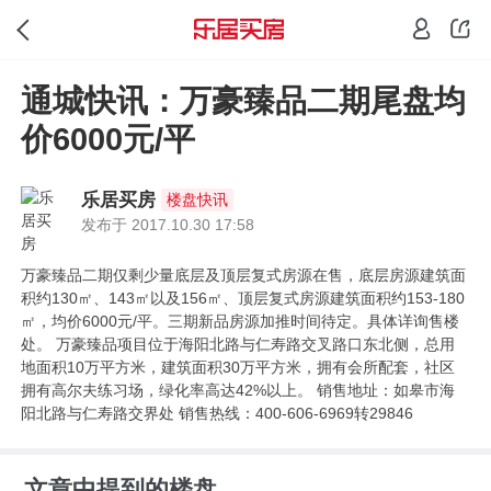
通城快讯：万豪臻品二期尾盘均
价6000元/平
乐居买房
楼盘快讯
发布于 2017.10.30 17:58
万豪臻品二期仅剩少量底层及顶层复式房源在售，底层房源建筑面
积约130㎡、143㎡以及156㎡、顶层复式房源建筑面积约153-180
㎡，均价6000元/平。三期新品房源加推时间待定。具体详询售楼
处。 万豪臻品项目位于海阳北路与仁寿路交叉路口东北侧，总用
地面积10万平方米，建筑面积30万平方米，拥有会所配套，社区
拥有高尔夫练习场，绿化率高达42%以上。 销售地址：如皋市海
阳北路与仁寿路交界处 销售热线：400-606-6969转29846
文章中提到的楼盘