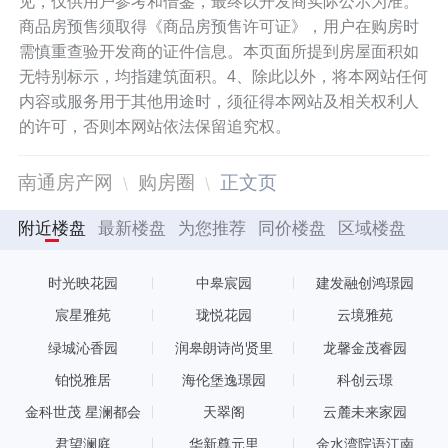
见，仅供用户参考和借鉴，最终以开发商实际公示为准。
商品房预售须取得《商品房预售许可证》，用户在购房时
需慎重查验开发商的证件信息。本页面所提到房屋面积如
无特别标示，均指建筑面积。4、除此以外，将本网站任何
内容或服务用于其他用途时，须征得本网站及相关权利人
的许可，否则本网站依法保留追究权。
南通房产网
购房圈
正文页
附近楼盘
最新楼盘
为您推荐
同价楼盘
区域楼盘
时光映花园
中皋宸园
建发融创鸿璟园
宸星雅苑
珑悦花园
云境雅苑
绿城沁香园
润皋朗诗尚贤里
龙馨金茂睿园
铂悦雅居
海伦堡逸璟园
科创云璟
金科世茂 星澜都会
天翠阁
云麓未来家园
君望澜庭
华新尊元里
金水湾院语江南