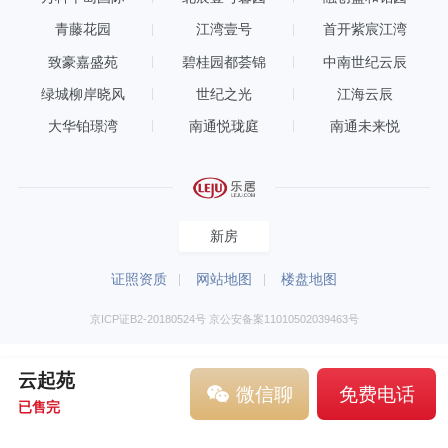
青藤花园
江湾壹号
首开紫宸江湾
致豪嘉盛苑
碧桂园都荟锦
中南世纪云辰
绿城柳岸晓风
世纪之光
江海云辰
大华铂璟湾
南通悦珑庭
南通未来悦
新房
证照资质
网站地图
楼盘地图
京ICP证B2-20180524号 京公安备案11010502039463号
云起苑
微信聊
免费电话
已售完