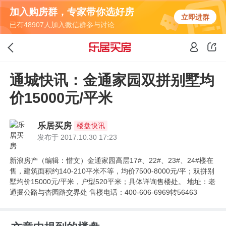
加入购房群，专家带你选好房
立即进群
已有48907人加入微信群参与讨论
通城快讯：金通家园双拼别墅均
价15000元/平米
乐居买房
楼盘快讯
发布于 2017.10.30 17:23
新浪房产（编辑：惜文）金通家园高层17#、22#、23#、24#楼在
售，建筑面积约140-210平米不等，均价7500-8000元/平；双拼别
墅均价15000元/平米，户型520平米；具体详询售楼处。 地址：老
通掘公路与杏园路交界处 售楼电话：400-606-6969转56463