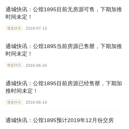
通城快讯：公馆1895目前无房源可售，下期加推
时间未定！
2018-07-13
楼盘快讯
通城快讯：公馆1895当前房源已售罄，下期加推
时间未定！
2018-06-26
楼盘快讯
通城快讯：公馆1895目前房源已经售罄，下期加
推时间未定！
2018-06-14
楼盘快讯
通城快讯：公馆1895预计2019年12月份交房