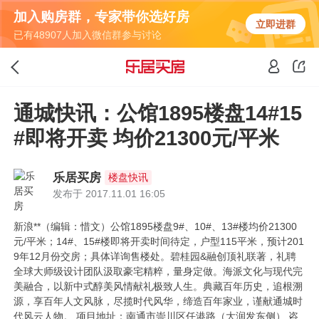
加入购房群，专家带你选好房
立即进群
已有48907人加入微信群参与讨论
通城快讯：公馆1895楼盘14#15
#即将开卖 均价21300元/平米
乐居买房
楼盘快讯
发布于 2017.11.01 16:05
新浪**（编辑：惜文）公馆1895楼盘9#、10#、13#楼均价21300
元/平米；14#、15#楼即将开卖时间待定，户型115平米，预计201
9年12月份交房；具体详询售楼处。碧桂园&融创顶礼联著，礼聘
全球大师级设计团队汲取豪宅精粹，量身定做。海派文化与现代完
美融合，以新中式醇美风情献礼极致人生。典藏百年历史，追根溯
源，享百年人文风脉，尽揽时代风华，缔造百年家业，谨献通城时
代风云人物。 项目地址：南通市崇川区任港路（大润发东侧） 咨