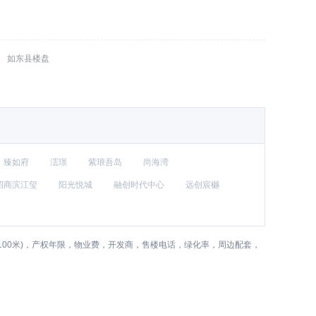
如东县楼盘
臻如府
澐璟
紫琅吾岛
尚海湾
招商滨江玺
阳光悦城
融创时代中心
远创宸樾
00米)，产权年限，物业费，开发商，售楼电话，绿化率，周边配套，