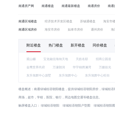
南通房产网
南通楼盘
南通最新楼盘
南通房价
南通
南通区域楼盘
经济技术开发区楼盘
苏锡通楼盘
海安市
南通区域房价
海安市房价
如皋市房价
通州房价
海
附近楼盘
热门楼盘
新开楼盘
同价楼盘
观山樾
宝龙融信海纳天地
天皓名邸
招商公园道
金鹰世界尚府
万濠朗润
华宇锦绣澜湾
万籁拾光
东升旭辉中心源墅
东升旭辉中心
东升旭辉中心旺街
楼盘概述：
南通绿城桂语朝阳楼盘，提供绿城桂语朝阳房价，绿城桂语朝
商场，超市，学校，医院，银行，周边地图交通等楼盘信息。
触屏楼盘入口：
绿城桂语朝阳
绿城桂语朝阳户型图
绿城桂语朝阳