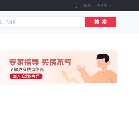
|
移动端
|
手机版
搜 索