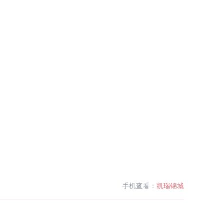
手机查看：
凯瑞锦城