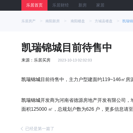
乐居首页
乐居财经
新房
家居
>
>
>
>
乐居房产
南阳新房
南阳楼盘
方城县楼盘
凯瑞锦
凯瑞锦城目前待售中
来源：乐居买房
2023-10-13 02:02:03
凯瑞锦城
目前待售中，主力户型建面约119~146㎡房源
凯瑞锦城
开发商为河南省德源房地产开发有限公司，地
面积125000 ㎡，总规划户数为626 户，更多信
已经是第一篇了