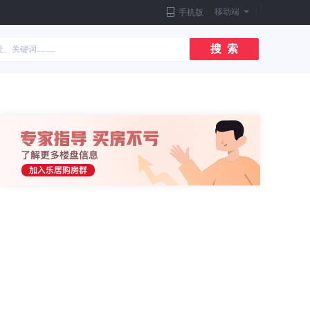
|
移动端
|
手机版
搜 索