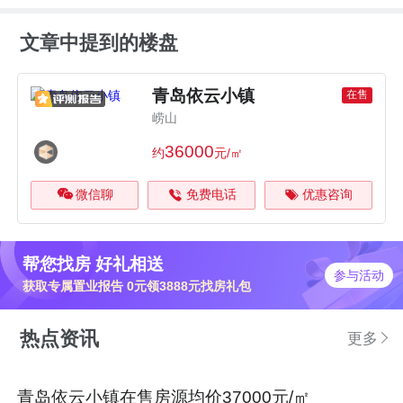
文章中提到的楼盘
青岛依云小镇
在售
崂山
36000
约
元/㎡
微信聊
免费电话
优惠咨询
帮您找房 好礼相送
参与活动
获取专属置业报告 0元领3888元找房礼包
热点资讯
更多
青岛依云小镇在售房源均价37000元/㎡