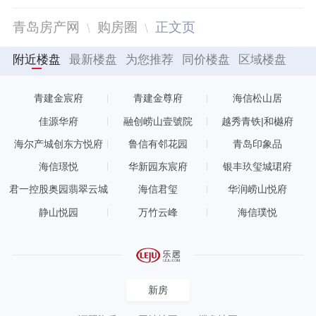
青岛房产网
购房圈
正文页
附近楼盘
最新楼盘
为您推荐
同价楼盘
区域楼盘
青建金宸府
青建金尊府
海信松山居
佳源华府
融创崂山壹號院
越秀青铁|和樾府
海尔产城创东方悦府
鲁信有邻花园
青岛印象品
海信璟悦
华新园东宸府
银丰玖玺城珺府
君一控股奥园翡翠云城
海信君玺
华润崂山悦府
静山悦园
万竹云峰
海信璞悦
新房