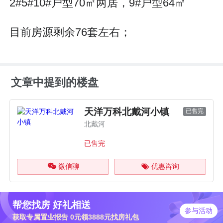
2#5#10#户型70㎡两居，9#户型64㎡
目前房源剩余76套左右；
文章中提到的楼盘
天洋万科北戴河小镇
已售完
北戴河
已售完
微信聊
优惠咨询
帮您找房 好礼相送
参与活动
获取专属置业报告 0元领3888元找房礼包