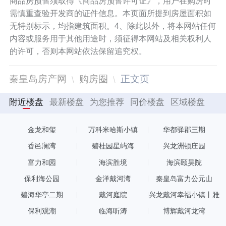
商品房预售须取得《商品房预售许可证》，用户在购房时
需慎重查验开发商的证件信息。本页面所提到房屋面积如
无特别标示，均指建筑面积。4、除此以外，将本网站任何
内容或服务用于其他用途时，须征得本网站及相关权利人
的许可，否则本网站依法保留追究权。
秦皇岛房产网
购房圈
正文页
附近楼盘
最新楼盘
为您推荐
同价楼盘
区域楼盘
金龙和玺
万科米哈斯小镇
华都驿郡三期
香邑澜湾
碧桂园星屿海
兴龙洲顿庄园
富力和园
海滨胜境
海滨颐昊院
保利海公园
金洋戴河湾
秦皇岛富力公元山
碧海华亭二期
戴河庭院
兴龙戴河幸福小镇丨雅
园
保利观潮
临海听涛
博辉戴河龙湾