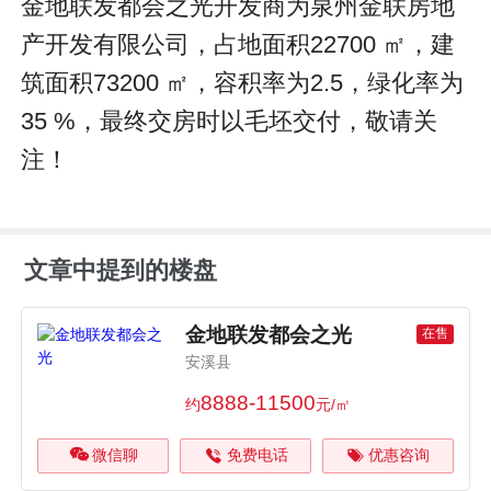
金地联发都会之光开发商为泉州金联房地
产开发有限公司，占地面积22700 ㎡，建
筑面积73200 ㎡，容积率为2.5，绿化率为
35 %，最终交房时以毛坯交付，敬请关
注！
文章中提到的楼盘
金地联发都会之光
在售
安溪县
8888-11500
约
元/㎡
微信聊
免费电话
优惠咨询