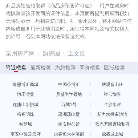
商品房预售须取得《商品房预售许可证》，用户在购房时
需慎重查验开发商的证件信息。本页面所提到房屋面积如
无特别标示，均指建筑面积。4、除此以外，将本网站任何
内容或服务用于其他用途时，须征得本网站及相关权利人
的许可，否则本网站依法保留追究权。
泉州房产网
购房圈
正文页
附近楼盘
最新楼盘
为您推荐
同价楼盘
区域楼盘
隆恩博汇商城
中国茶博汇
铁观音山庄
恒禾湾美
鼎盛尚学领地
祥云御景
连捷山水悦城
万城1号
金沙水岸
裕福明珠
禹洲溪山墅
新力水投帝泊湾
智慧城
南安悦公馆
蓝光万顺雍锦和府
南安中骏云景府
永春恒大林溪郡
鼎盛城上城