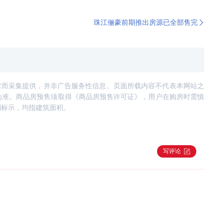
珠江俪豪前期推出房源已全部售完
求而采集提供，并非广告服务性信息。页面所载内容不代表本网站之
为准。商品房预售须取得《商品房预售许可证》，用户在购房时需慎
别标示，均指建筑面积。
写评论