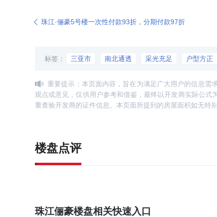
珠江·俪豪5号楼一次性付款93折，分期付款97折
标签：
三亚市
南北通透
采光充足
户型方正
重要提示：本页面内容，旨在为满足广大用户的信息需
观点或意见，仅供用户参考和借鉴，最终以开发商实际公式
重查验开发商的证件信息。本页面所提到的房屋面积如无特
楼盘点评
珠江俪豪
楼盘相关快速入口