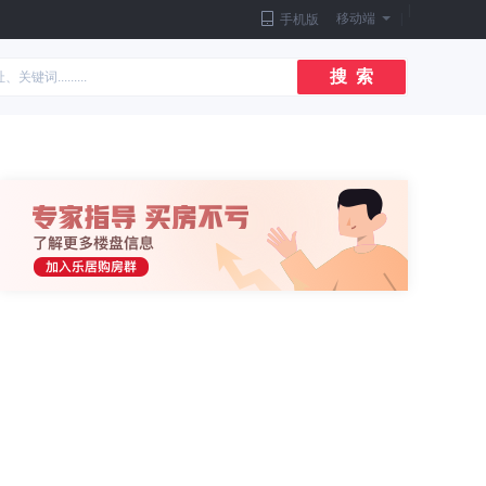
|
移动端
|
手机版
搜 索