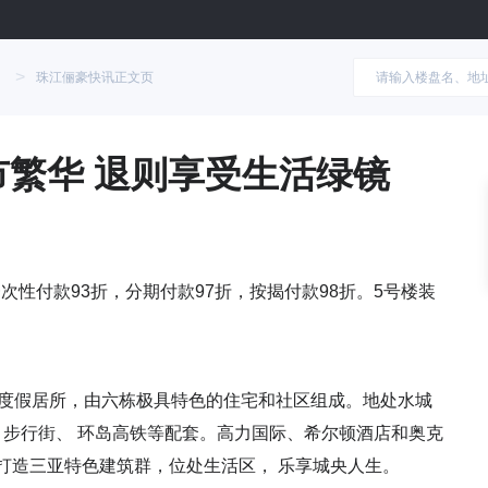
>
珠江俪豪快讯正文页
市繁华 退则享受生活绿镜
米，一次性付款93折，分期付款97折，按揭付款98折。5号楼装
海度假居所，由六栋极具特色的住宅和社区组成。地处水城
、步行街、 环岛高铁等配套。高力国际、希尔顿酒店和奥克
，打造三亚特色建筑群，位处生活区， 乐享城央人生。