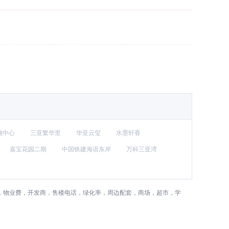
融中心
三亚繁华里
华亚云玺
水墨轩香
嘉宝花园二期
中国铁建海语东岸
万科三亚湾
限，物业费，开发商，售楼电话，绿化率，周边配套，商场，超市，学