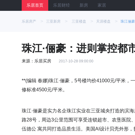
乐居首页
乐居财经
新房
家居
>
>
>
>
乐居房产
三亚新房
三亚楼盘
天涯楼盘
珠江俪豪
珠江·俪豪：进则掌控都
来源：乐居买房
2017-10-28 09:00:00
**(编辑 春娜)珠江·俪豪，5号楼均价41000元/平
修标准4500元/平米。
珠江·俪豪是实力名企珠江实业在三亚城央打造的滨
路28号，周边3公里范围可享受连锁超市、农垦医院
伍德公 寓共同打造品质生活。美国AI设计贝壳外形