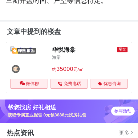
三期开盘时间、户型等信息待定。
文章中提到的楼盘
华悦海棠
尾盘
海棠
35000
约
元/㎡
微信聊
免费电话
优惠咨询
帮您找房 好礼相送
参与活动
获取专属置业报告 0元领3888元找房礼包
热点资讯
更多