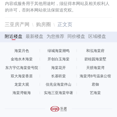
内容或服务用于其他用途时，须征得本网站及相关权利人
的许可，否则本网站依法保留追究权。
三亚房产网
购房圈
正文页
附近楼盘
最新楼盘
为您推荐
同价楼盘
区域楼盘
海棠月色
绿城海棠潮鸣
和泓海棠府
金地水木海棠
开创白玉海棠
碧桂园海棠墅
东方宇亿海棠壹号院
海棠花开
天骄海棠湾
双大海棠香居
长基听棠
海棠湾8号温泉公馆
龙棠大观
佳兆业海棠伴山
君御
海棠湾银海
实地三亚海棠华著
艺海棠