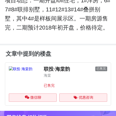
项目动态：一期开盘loft住宅，1#洋房，6#
7#8#联排别墅，11#12#13#14#叠拼别
墅，其中4#是样板间展示区。一期房源售
完，二期预计2018年初开盘，价格待定。
文章中提到的楼盘
联投·海棠韵
已售完
海棠
已售完
微信聊
优惠咨询