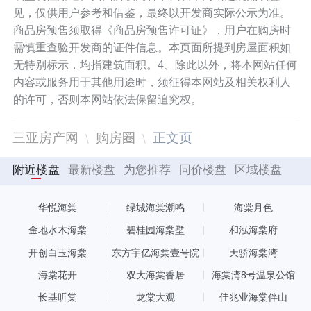
见，仅供用户参考和借鉴，最终以开发商实际公示为准。
商品房预售须取得《商品房预售许可证》，用户在购房时
需慎重查验开发商的证件信息。本页面所提到房屋面积如
无特别标示，均指建筑面积。4、除此以外，将本网站任何
内容或服务用于其他用途时，须征得本网站及相关权利人
的许可，否则本网站依法保留追究权。
三亚房产网
购房圈
正文页
附近楼盘
最新楼盘
为您推荐
同价楼盘
区域楼盘
华悦海棠
绿城海棠潮鸣
海棠月色
金地水木海棠
碧桂园海棠墅
和泓海棠府
开创白玉海棠
东方宇亿海棠壹号院
天骄海棠湾
海棠花开
双大海棠香居
海棠湾8号温泉公馆
长基听棠
龙棠大观
佳兆业海棠伴山