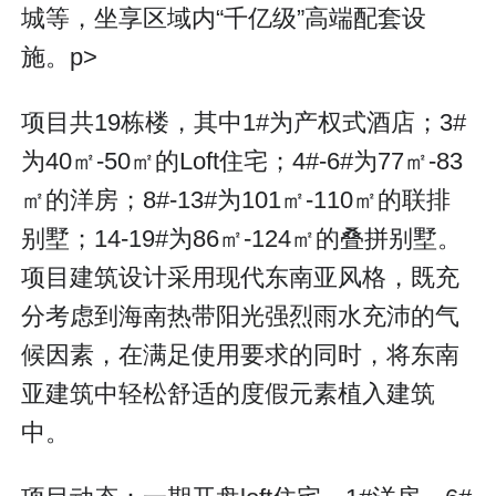
城等，坐享区域内“千亿级”高端配套设
施。p>
项目共19栋楼，其中1#为产权式酒店；3#
为40㎡-50㎡的Loft住宅；4#-6#为77㎡-83
㎡的洋房；8#-13#为101㎡-110㎡的联排
别墅；14-19#为86㎡-124㎡的叠拼别墅。
项目建筑设计采用现代东南亚风格，既充
分考虑到海南热带阳光强烈雨水充沛的气
候因素，在满足使用要求的同时，将东南
亚建筑中轻松舒适的度假元素植入建筑
中。