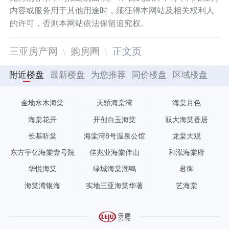
内容或服务用于其他用途时，须征得本网站及相关权利人
的许可，否则本网站依法保留追究权。
三亚房产网
购房圈
正文页
附近楼盘
最新楼盘
为您推荐
同价楼盘
区域楼盘
金地水木海棠
天骄海棠湾
海棠月色
海棠花开
开创白玉海棠
双大海棠香居
长基听棠
海棠湾8号温泉公馆
龙棠大观
东方宇亿海棠壹号院
佳兆业海棠伴山
和泓海棠府
华悦海棠
绿城海棠潮鸣
君御
海棠湾银海
实地三亚海棠华著
艺海棠