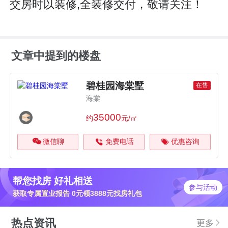
交房时以装修,全装修交付，敬请关注！
文章中提到的楼盘
碧桂园海棠墅
在售
海棠
35000
约
元/㎡
微信聊
免费电话
优惠咨询
帮您找房 好礼相送
参与活动
获取专属置业报告 0元领3888元找房礼包
热点资讯
更多