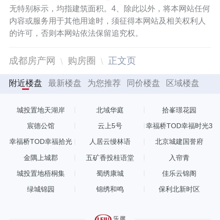
无特别标示，均指建筑面积。4、除此以外，将本网站任何
内容或服务用于其他用途时，须征得本网站及相关权利人
的许可，否则本网站依法保留追究权。
成都房产网
购房圈
正文页
附近楼盘
最新楼盘
为您推荐
同价楼盘
区域楼盘
城投置地天湖岸
北域华庭
拾峯璟花园
宸德公馆
云上5号
幸福桥TOD幸福时光3
期
幸福桥TOD幸福拾光
人居云缦林语
北京城建国誉府
金隅上城郡
五矿香投桂语堂
入帘青
城投置地梧桐集
蜀绣康城
佳乐云锦阁
绿城锦园
锦绣和鸣
保利北新时区