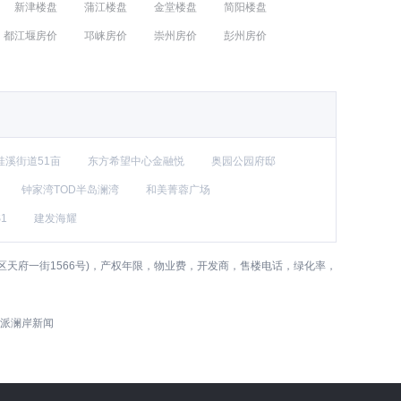
新津楼盘
蒲江楼盘
金堂楼盘
简阳楼盘
都江堰房价
邛崃房价
崇州房价
彭州房价
桂溪街道51亩
东方希望中心金融悦
奥园公园府邸
钟家湾TOD半岛澜湾
和美菁蓉广场
1
建发海耀
天府一街1566号)，产权年限，物业费，开发商，售楼电话，绿化率，
派澜岸新闻