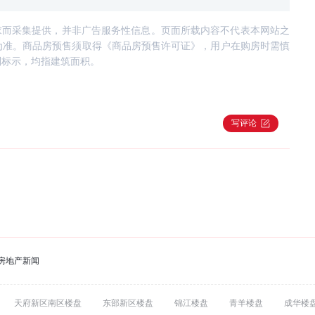
求而采集提供，并非广告服务性信息。页面所载内容不代表本网站之
为准。商品房预售须取得《商品房预售许可证》，用户在购房时需慎
别标示，均指建筑面积。
写评论
房地产新闻
天府新区南区楼盘
东部新区楼盘
锦江楼盘
青羊楼盘
成华楼