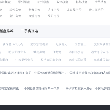
邛崃楼盘
崇州楼盘
彭州楼盘
双流楼盘
郫都楼盘
大邑楼盘
价
武侯房价
新都房价
温江房价
龙泉驿房价
青白江房价
价
蒲江房价
金堂房价
简阳房价
楼盘推荐
二手房直达
新绿色G29元岛
交投溪雲善成
万景蓉元
国贸蓉上
交投高新区
场
明信天府壹号
城南美地
翔龙湾
锦利锦悦府
远大海湾云锦
宸樾府
中粮天悦壹号
长冶南阳御龙府
万科古翠隐秀
金融城贝宸S
国铁建西派澜岸户型图，中国铁建西派澜岸图片，中国铁建西派澜岸楼盘地址(高新区
。
铁建西派澜岸图片
中国铁建西派澜岸基本信息
中国铁建西派澜岸房价
中国铁建西