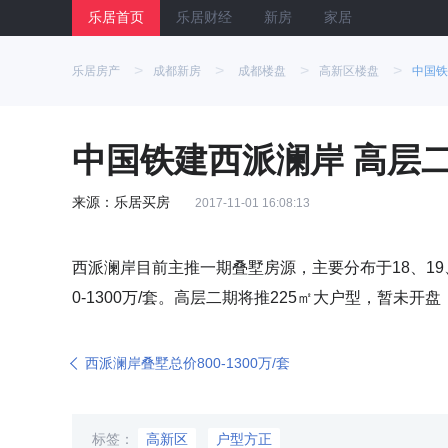
乐居首页
乐居财经
新房
家居
>
>
>
>
乐居房产
成都新房
成都楼盘
高新区楼盘
中国铁
中国铁建西派澜岸 高层二
来源：乐居买房
2017-11-01 16:08:13
西派澜岸目前主推一期叠墅房源，主要分布于18、19、2
0-1300万/套。高层二期将推225㎡大户型，暂未
西派澜岸叠墅总价800-1300万/套
标签：
高新区
户型方正