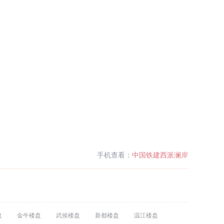
手机查看：
中国铁建西派澜岸
盘
金牛楼盘
武侯楼盘
新都楼盘
温江楼盘