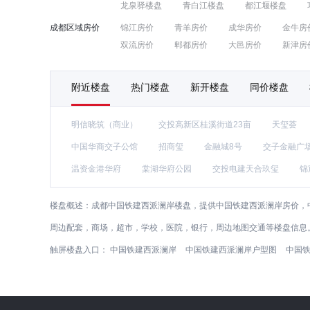
龙泉驿楼盘
青白江楼盘
都江堰楼盘
成都区域房价
锦江房价
青羊房价
成华房价
金牛房
双流房价
郫都房价
大邑房价
新津房
附近楼盘
热门楼盘
新开楼盘
同价楼盘
明信晓筑（商业）
交投高新区桂溪街道23亩
天玺荟
中国华商交子公馆
招商玺
金融城8号
交子金融广
温资金港华府
棠湖华府公园
交投电建天合玖玺
锦
楼盘概述：
成都中国铁建西派澜岸楼盘，提供中国铁建西派澜岸房价，中
周边配套，商场，超市，学校，医院，银行，周边地图交通等楼盘信息
触屏楼盘入口：
中国铁建西派澜岸
中国铁建西派澜岸户型图
中国