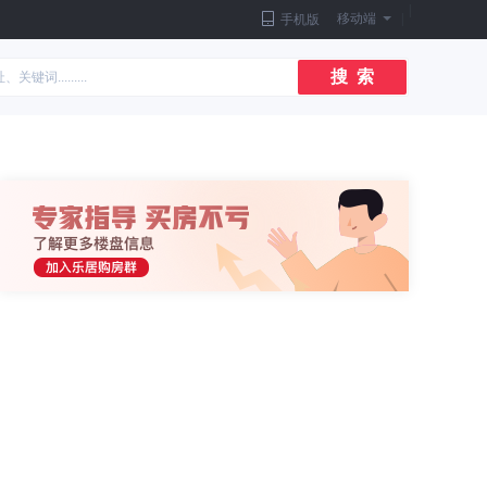
|
移动端
|
手机版
搜 索