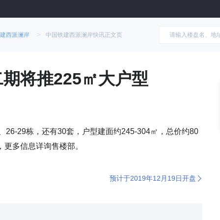
>
建西派澜岸
中国铁建西派澜岸快讯正文页
期将推225㎡大户型
6-29栋，还有30套，户型建面约245-304㎡，总价约80
开盘，更多信息详询售楼部。
预计于2019年12月19日开盘