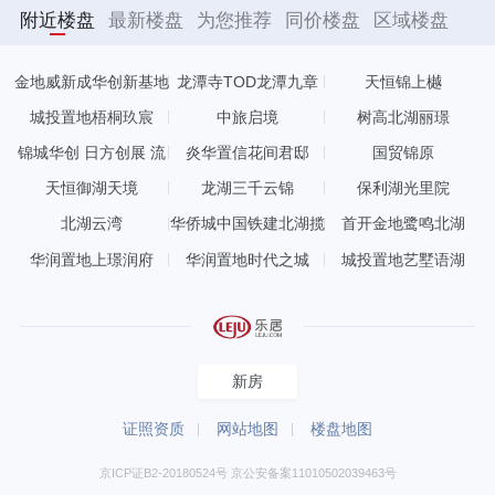
附近楼盘
最新楼盘
为您推荐
同价楼盘
区域楼盘
金地威新成华创新基地
龙潭寺TOD龙潭九章
天恒锦上樾
城投置地梧桐玖宸
中旅启境
树高北湖丽璟
锦城华创 日方创展 流
炎华置信花间君邸
国贸锦原
光拾沐
天恒御湖天境
龙湖三千云锦
保利湖光里院
北湖云湾
华侨城中国铁建北湖揽
首开金地鹭鸣北湖
樾
华润置地上璟润府
华润置地时代之城
城投置地艺墅语湖
新房
证照资质
网站地图
楼盘地图
京ICP证B2-20180524号 京公安备案11010502039463号