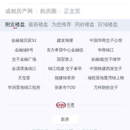
成都房产网
购房圈
正文页
附近楼盘
最新楼盘
为您推荐
同价楼盘
区域楼盘
金融城贝宸S1
建发海耀
中国华商交子公馆
金融城8号
东方希望中心金融悦
华商锦江
交子金融广场
国贸蓉上
金融城|交子缦华
金茂璞逸锦江
锦江统建 交子峯萃
中国铁建西派交子
天玺荟
能建锦誉府
城投置地鹭湾锦上映
华润置地锦江悦府
张家寺TOD
万科朗拾交子
新房