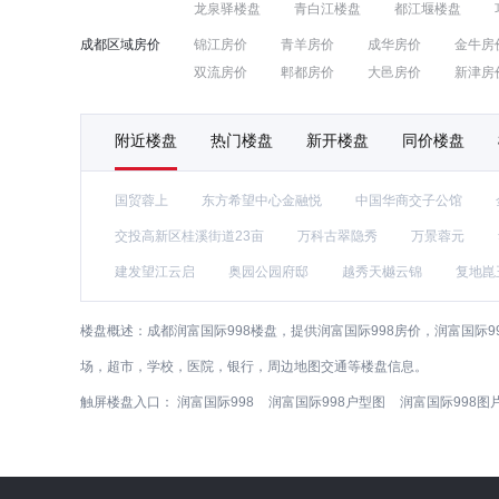
龙泉驿楼盘
青白江楼盘
都江堰楼盘
成都区域房价
锦江房价
青羊房价
成华房价
金牛房
双流房价
郫都房价
大邑房价
新津房
附近楼盘
热门楼盘
新开楼盘
同价楼盘
国贸蓉上
东方希望中心金融悦
中国华商交子公馆
交投高新区桂溪街道23亩
万科古翠隐秀
万景蓉元
建发望江云启
奥园公园府邸
越秀天樾云锦
复地崑
楼盘概述：
成都润富国际998楼盘，提供润富国际998房价，润富国际
场，超市，学校，医院，银行，周边地图交通等楼盘信息。
触屏楼盘入口：
润富国际998
润富国际998户型图
润富国际998图