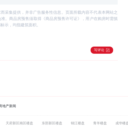
求而采集提供，并非广告服务性信息。页面所载内容不代表本网站之
为准。商品房预售须取得《商品房预售许可证》，用户在购房时需慎
别标示，均指建筑面积。
写评论
房地产新闻
天府新区南区楼盘
东部新区楼盘
锦江楼盘
青羊楼盘
成华楼