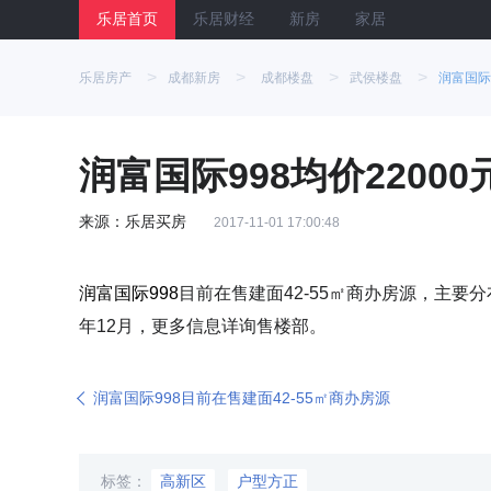
乐居首页
乐居财经
新房
家居
>
>
>
>
乐居房产
成都新房
成都楼盘
武侯楼盘
润富国际
润富国际998均价22000
来源：乐居买房
2017-11-01 17:00:48
润富国际998
目前在售建面42-55㎡商办房源，主要分布
年12月，更多信息详询售楼部。
润富国际998目前在售建面42-55㎡商办房源
标签：
高新区
户型方正