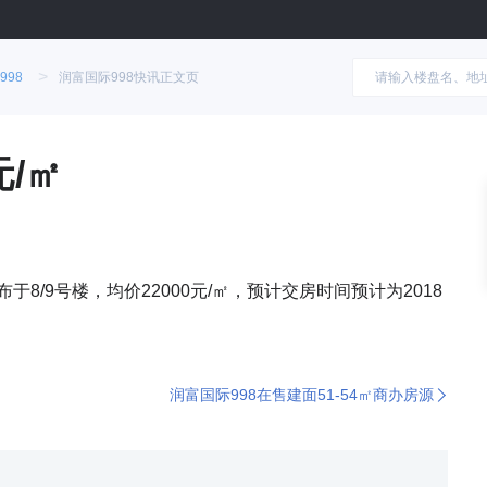
>
998
润富国际998快讯正文页
元/㎡
于8/9号楼，均价22000元/㎡，预计交房时间预计为2018
润富国际998在售建面51-54㎡商办房源