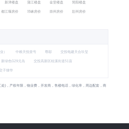
新津楼盘
蒲江楼盘
金堂楼盘
简阳楼盘
都江堰房价
邛崃房价
崇州房价
彭州房价
业）
中粮天悦壹号
尊邸
交投电建天合玖玺
新绿色G29元岛
交投高新区桂溪街道51亩
|交子缦华
路交汇处)，产权年限，物业费，开发商，售楼电话，绿化率，周边配套，商