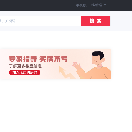
|
移动端
|
手机版
搜 索