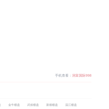
手机查看：
润富国际998
盘
金牛楼盘
武侯楼盘
新都楼盘
温江楼盘