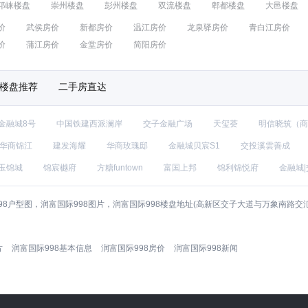
邛崃楼盘
崇州楼盘
彭州楼盘
双流楼盘
郫都楼盘
大邑楼盘
价
武侯房价
新都房价
温江房价
龙泉驿房价
青白江房价
价
蒲江房价
金堂房价
简阳房价
楼盘推荐
二手房直达
金融城8号
中国铁建西派澜岸
交子金融广场
天玺荟
明信晓筑（商
华商锦江
建发海耀
华商玫瑰邸
金融城贝宸S1
交投溪雲善成
玉锦城
锦宸樾府
方糖funtown
富国上邦
锦利锦悦府
金融城
998户型图，润富国际998图片，润富国际998楼盘地址(高新区交子大道与万象南
片
润富国际998基本信息
润富国际998房价
润富国际998新闻