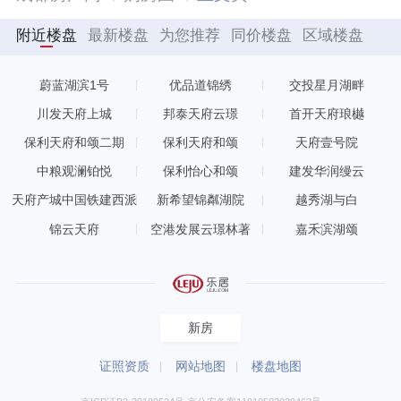
附近楼盘
最新楼盘
为您推荐
同价楼盘
区域楼盘
蔚蓝湖滨1号
优品道锦绣
交投星月湖畔
川发天府上城
邦泰天府云璟
首开天府琅樾
保利天府和颂二期
保利天府和颂
天府壹号院
中粮观澜铂悦
保利怡心和颂
建发华润缦云
天府产城中国铁建西派
新希望锦粼湖院
越秀湖与白
融城
锦云天府
空港发展云璟林著
嘉禾滨湖颂
新房
证照资质
网站地图
楼盘地图