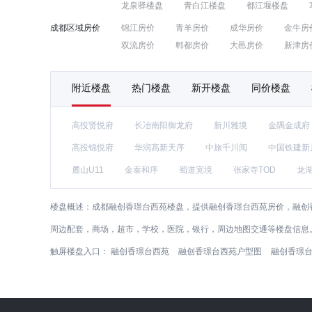
龙泉驿楼盘
青白江楼盘
都江堰楼盘
成都区域房价
锦江房价
青羊房价
成华房价
金牛房
双流房价
郫都房价
大邑房价
新津房
附近楼盘
热门楼盘
新开楼盘
同价楼盘
高投贤悦府
长冶南阳御龙府
新川雅境
金隅金成府
高投锦悦府
华润高新天序
中旅千川阅
中国铁建新
麓山U11
金泰和序
蜀道宽境
张家寺TOD
龙
楼盘概述：
成都融创香璟台西苑楼盘，提供融创香璟台西苑房价，融创
周边配套，商场，超市，学校，医院，银行，周边地图交通等楼盘信息
触屏楼盘入口：
融创香璟台西苑
融创香璟台西苑户型图
融创香璟