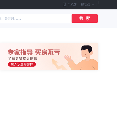
|
移动端
|
手机版
搜 索