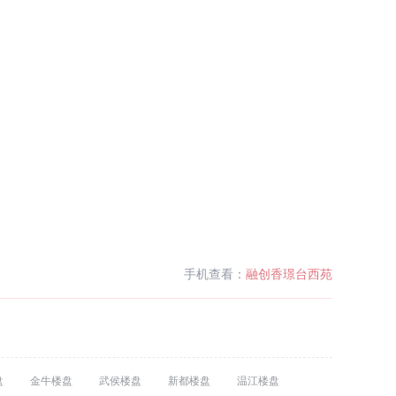
手机查看：
融创香璟台西苑
盘
金牛楼盘
武侯楼盘
新都楼盘
温江楼盘