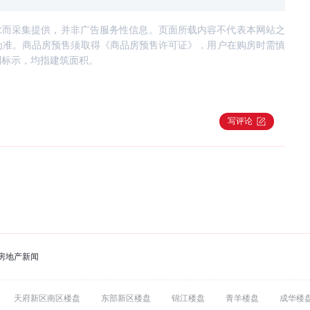
求而采集提供，并非广告服务性信息。页面所载内容不代表本网站之
为准。商品房预售须取得《商品房预售许可证》，用户在购房时需慎
别标示，均指建筑面积。
写评论
房地产新闻
天府新区南区楼盘
东部新区楼盘
锦江楼盘
青羊楼盘
成华楼