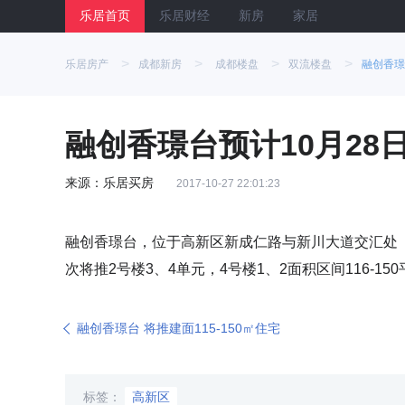
乐居首页
乐居财经
新房
家居
>
>
>
>
乐居房产
成都新房
成都楼盘
双流楼盘
融创香璟
融创香璟台预计10月28日
来源：乐居买房
2017-10-27 22:01:23
融创香璟台，位于高新区新成仁路与新川大道交汇处（
次将推2号楼3、4单元，4号楼1、2面积区间116-15
融创香璟台 将推建面115-150㎡住宅
标签：
高新区