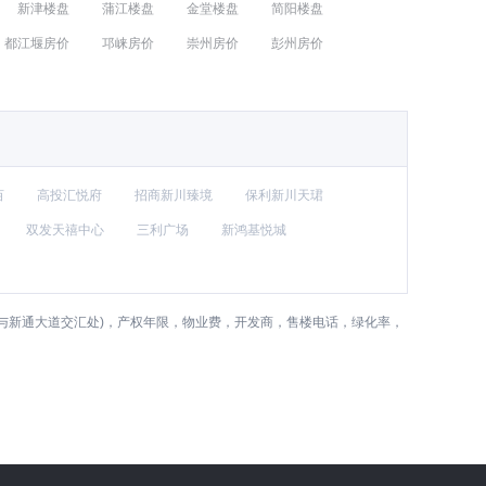
新津楼盘
蒲江楼盘
金堂楼盘
简阳楼盘
都江堰房价
邛崃房价
崇州房价
彭州房价
亩
高投汇悦府
招商新川臻境
保利新川天珺
双发天禧中心
三利广场
新鸿基悦城
与新通大道交汇处)，产权年限，物业费，开发商，售楼电话，绿化率，