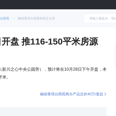
>
台西苑
融创香璟台西苑快讯正文页
开盘 推116-150平米房源
新川之心中央公园旁），预计将在10月28日下午开盘，本
0平米。
融创香璟台西苑商办产品总价40万/套起