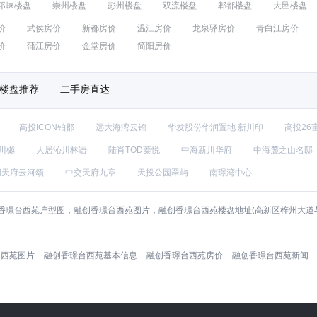
邛崃楼盘
崇州楼盘
彭州楼盘
双流楼盘
郫都楼盘
大邑楼盘
价
武侯房价
新都房价
温江房价
龙泉驿房价
青白江房价
价
蒲江房价
金堂房价
简阳房价
楼盘推荐
二手房直达
高投ICON铂郡
远大海湾云锦
华发股份华润置地 新川印
高投26
川樾
人居沁川林语
陆肖TOD蓁悦
中海新川华府
中海麓之山名邸
湖天府云河颂
中交天府九章
天投公园翠屿
南璟湾中心
香璟台西苑户型图，融创香璟台西苑图片，融创香璟台西苑楼盘地址(高新区梓州大道
。
台西苑图片
融创香璟台西苑基本信息
融创香璟台西苑房价
融创香璟台西苑新闻