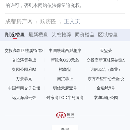
的许可，否则本网站依法保留追究权。
成都房产网
购房圈
正文页
附近楼盘
最新楼盘
为您推荐
同价楼盘
区域楼盘
交投高新区桂溪街道2
中国铁建西派澜岸
天玺荟
3亩
交投溪雲善成
新绿色G29元岛
交投高新区桂溪街道5
1亩
奥园公园府邸
招商玺
明信晓筑（商业）
万景蓉元
国贸蓉上
东方希望中心金融悦
中国华商交子公馆
明信天府壹号
金融城8号
远大海湾云锦
钟家湾TOD半岛澜湾
棠湖华府公园
新房