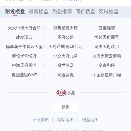
附近楼盘
最新楼盘
为您推荐
同价楼盘
区域楼盘
天投中海天府合印
万科星耀天府
盛世锦都
建发璞云
麓府公馆
恒邦天府麓里
德商花样年碧云天玺
天府产城 融城启元
龙湖天府晴川
海伦堡玖悦府
中交天府九章
龙湖天府云河颂
中海天府麓湾
盛世名邸
金泰和序
奥园麓语ONE
蜀道宽境
中国铁建新川樾
新房
证照资质
网站地图
楼盘地图