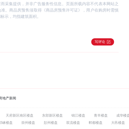
求而采集提供，并非广告服务性信息。页面所载内容不代表本网站之
为准。商品房预售须取得《商品房预售许可证》，用户在购房时需慎
别标示，均指建筑面积。
写评论
房地产新闻
天府新区南区楼盘
东部新区楼盘
锦江楼盘
青羊楼盘
成华楼
邛崃楼盘
崇州楼盘
彭州楼盘
双流楼盘
郫都楼盘
大邑楼盘