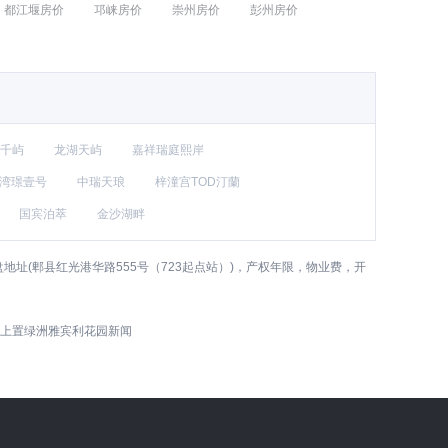
都江堰房价
邛崃房价
崇州房价
彭州房价
千屿
龙湖天屿
嘉祥瑞庭熙岸
湾璟壹号
中瑞天琅
梓潼宫TOD汀蘭
国宾泊萃
金沙湖畔
(郫县红光港华路555号（723起点站）)，产权年限，物业费，开
上置绿洲雅宾利花园新闻