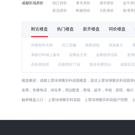
成都区域房价
锦江房价
青羊房价
成华房价
金牛房
双流房价
郫都房价
大邑房价
新津房
附近楼盘
热门楼盘
新开楼盘
同价楼盘
邦泰熙华天骄
滨江玺樾
西郡府邸
西宸春天
蜀都万科锦上扬华
金隅金玉府
金辉悦府优跃
龙湖
高投俊悦府
高新西区77亩
新绿色曜玥台
成都后花
楼盘概述：
成都上置绿洲雅宾利花园楼盘，提供上置绿洲雅宾利花园房价
发商，售楼电话，绿化率，周边配套，商场，超市，学校，医院，银行
触屏楼盘入口：
上置绿洲雅宾利花园
上置绿洲雅宾利花园户型图