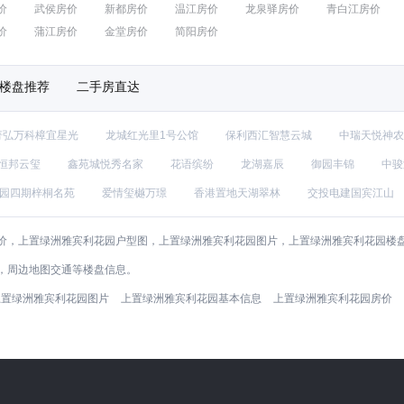
价
武侯房价
新都房价
温江房价
龙泉驿房价
青白江房价
价
蒲江房价
金堂房价
简阳房价
楼盘推荐
二手房直达
菁弘万科樟宜星光
龙城红光里1号公馆
保利西汇智慧云城
中瑞天悦神农
恒邦云玺
鑫苑城悦秀名家
花语缤纷
龙湖嘉辰
御园丰锦
中骏
园四期梓桐名苑
爱情玺樾万璟
香港置地天湖翠林
交投电建国宾江山
，上置绿洲雅宾利花园户型图，上置绿洲雅宾利花园图片，上置绿洲雅宾利花园楼盘地址
，周边地图交通等楼盘信息。
上置绿洲雅宾利花园图片
上置绿洲雅宾利花园基本信息
上置绿洲雅宾利花园房价