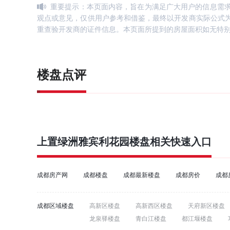
重要提示：本页面内容，旨在为满足广大用户的信息需
观点或意见，仅供用户参考和借鉴，最终以开发商实际公式
重查验开发商的证件信息。本页面所提到的房屋面积如无特
楼盘点评
上置绿洲雅宾利花园
楼盘相关快速入口
成都房产网
成都楼盘
成都最新楼盘
成都房价
成都
成都区域楼盘
高新区楼盘
高新西区楼盘
天府新区楼盘
龙泉驿楼盘
青白江楼盘
都江堰楼盘