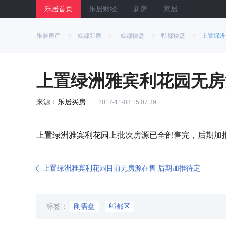
乐居首页
乐居财经
新房
家居
>
>
>
>
乐居房产
成都新房
成都楼盘
郫都楼盘
上置绿洲
上置绿洲雅宾利花园无房
来源：乐居买房
2017-11-03 15:07:39
上置绿洲雅宾利花园
上批次房源已全部售完，后期加
上置绿洲雅宾利花园目前无房源在售 后期加推待定
标签：
刚需盘
郫都区