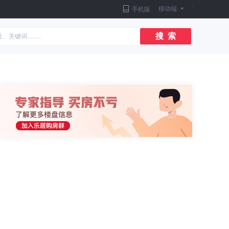
|
移动端
|
手机版
搜 索