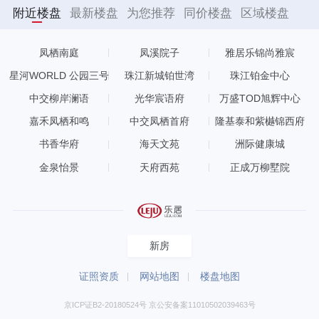
附近楼盘
最新楼盘
为您推荐
同价楼盘
区域楼盘
凤栖南庭
凤溪院子
雅居乐锦尚雅宸
星河WORLD 公园三号
珠江新城铂世湾
珠江铂金中心
中交柳岸澜语
光华宸语府
万盛TOD旭辉中心
嘉禾凤栖和鸣
中交凤栖首府
隆基泰和紫樾锦西府
书香华府
海天文苑
洲际健康城
金泉怡景
天府西苑
正成万柳墅院
新房
证照资质
网站地图
楼盘地图
京ICP证B2-20180524号 京公安备案11010502039463号