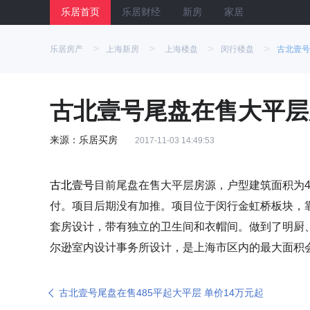
乐居首页
乐居财经
新房
家居
>
>
>
>
乐居房产
上海新房
上海楼盘
闵行楼盘
古北壹号
古北壹号尾盘在售大平层房
来源：乐居买房
2017-11-03 14:49:53
古北壹号
目前尾盘在售大平层房源，户型建筑面积为485
付。项目后期没有加推。项目位于闵行金虹桥板块，靠
套房设计，带有独立的卫生间和衣帽间。做到了明厨、
尔逊室内设计事务所设计，是上海市区内的最大面积
古北壹号尾盘在售485平起大平层 单价14万元起