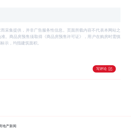
求而采集提供，并非广告服务性信息。页面所载内容不代表本网站之
为准。商品房预售须取得《商品房预售许可证》，用户在购房时需慎
别标示，均指建筑面积。
写评论
房地产新闻