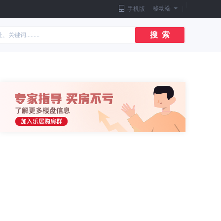
|
移动端
|
手机版
搜 索