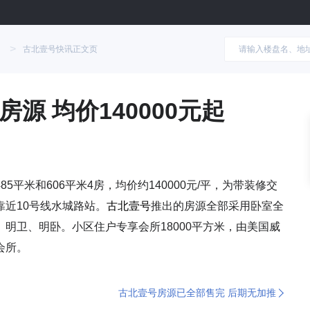
>
古北壹号快讯正文页
源 均价140000元起
平米和606平米4房，均价约140000元/平，为带装修交
近10号线水城路站。
古北壹号
推出的房源全部采用卧室全
明卫、明卧。小区住户专享会所18000平方米，由美国威
会所。
古北壹号房源已全部售完 后期无加推