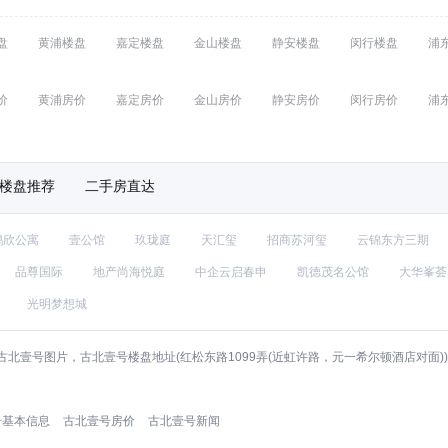
盘
黄浦楼盘
嘉定楼盘
金山楼盘
静安楼盘
闵行楼盘
浦
价
黄浦房价
嘉定房价
金山房价
静安房价
闵行房价
浦
楼盘推荐
二手房直达
鹏欣公寓
壹公馆
玖珑庭
天汇玺
招商苏河玺
云锦东方三期
品尊国际
地产尚海悦庭
中企云启春申
凯德茂名公馆
大华峯荟
光明梦想城
北壹号图片，古北壹号楼盘地址(红松东路1099弄(近虹许路，元一希尔顿酒店对面
号基本信息
古北壹号房价
古北壹号新闻