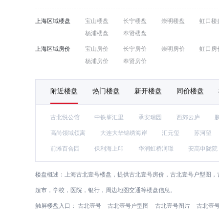
上海区域楼盘
宝山楼盘
长宁楼盘
崇明楼盘
虹口楼
杨浦楼盘
奉贤楼盘
上海区域房价
宝山房价
长宁房价
崇明房价
虹口房
杨浦房价
奉贤房价
附近楼盘
热门楼盘
新开楼盘
同价楼盘
古北悦公馆
中铁峯汇里
承安瑞园
西郊云庐
高尚领域领寓
大连大华锦绣海岸
汇元玺
苏河望
前滩百合园
保利海上印
华润虹桥润璟
安高申陇院
楼盘概述：
上海古北壹号楼盘，提供古北壹号房价，古北壹号户型图，古
超市，学校，医院，银行，周边地图交通等楼盘信息。
触屏楼盘入口：
古北壹号
古北壹号户型图
古北壹号图片
古北壹