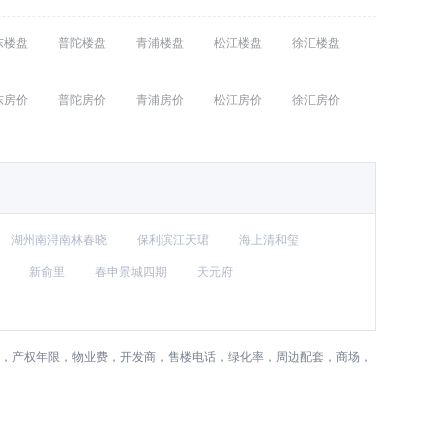
东楼盘
普陀楼盘
青浦楼盘
松江楼盘
徐汇楼盘
东房价
普陀房价
青浦房价
松江房价
徐汇房价
湖州南浔南林春晓
保利滨江天珺
海上清和玺
新俞里
春申景城四期
天元府
))，产权年限，物业费，开发商，售楼电话，绿化率，周边配套，商场，