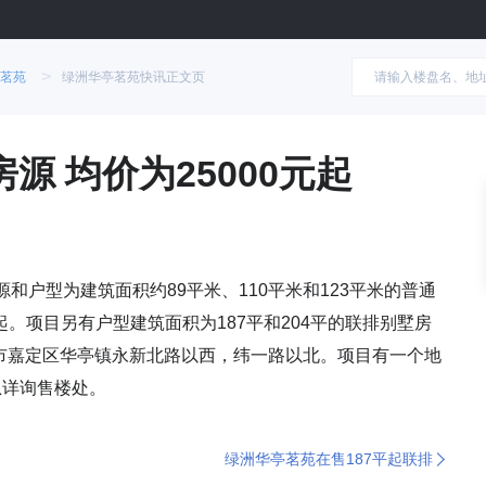
>
茗苑
绿洲华亭茗苑快讯正文页
源 均价为25000元起
和户型为建筑面积约89平米、110平米和123平米的普通
套起。项目另有户型建筑面积为187平和204平的联排别墅房
市嘉定区华亭镇永新北路以西，纬一路以北。项目有一个地
息详询售楼处。
绿洲华亭茗苑在售187平起联排