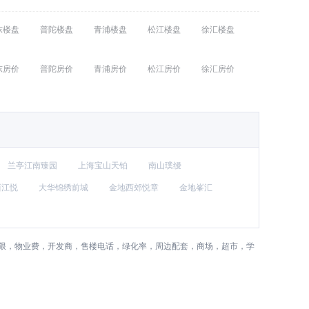
东楼盘
普陀楼盘
青浦楼盘
松江楼盘
徐汇楼盘
东房价
普陀房价
青浦房价
松江房价
徐汇房价
兰亭江南臻园
上海宝山天铂
南山璞缦
西江悦
大华锦绣前城
金地西郊悦章
金地峯汇
年限，物业费，开发商，售楼电话，绿化率，周边配套，商场，超市，学