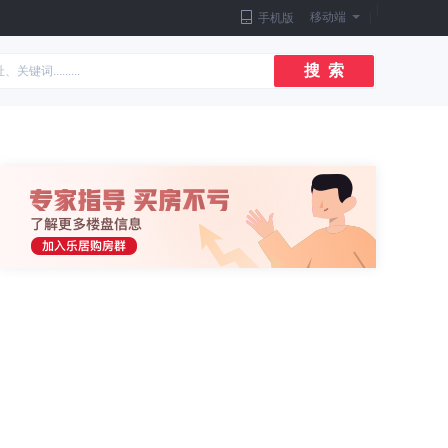
|
移动端
|
手机版
搜 索