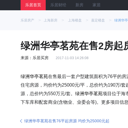
乐居首页
乐居财经
新房
家居
>
>
>
>
乐居房产
上海新房
上海楼盘
嘉定楼盘
绿洲华亭
绿洲华亭茗苑在售2房起房
来源：乐居买房
2017-11-03 14:26:08
绿洲华亭茗苑
在售最后一套户型建筑面积为76平的房源
住宅房源，均价约为25000元/平，总价约为190万/
源，总价约为550万元/套。
绿洲华亭茗苑
项目位于海
下车库和配套商业(含物业、业委会等)。更多项目信
绿洲华亭茗苑在售76平起房源 均价为25000元起