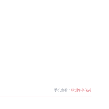
手机查看：
绿洲华亭茗苑