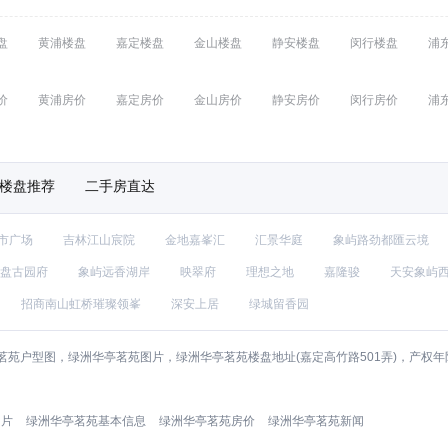
盘
黄浦楼盘
嘉定楼盘
金山楼盘
静安楼盘
闵行楼盘
浦
价
黄浦房价
嘉定房价
金山房价
静安房价
闵行房价
浦
楼盘推荐
二手房直达
市广场
吉林江山宸院
金地嘉峯汇
汇景华庭
象屿路劲都匯云境
盘古园府
象屿远香湖岸
映翠府
理想之地
嘉隆骏
天安象屿
招商南山虹桥璀璨领峯
深安上居
绿城留香园
苑户型图，绿洲华亭茗苑图片，绿洲华亭茗苑楼盘地址(嘉定高竹路501弄)，产权
图片
绿洲华亭茗苑基本信息
绿洲华亭茗苑房价
绿洲华亭茗苑新闻