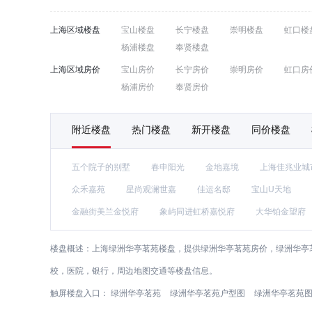
上海区域楼盘
宝山楼盘
长宁楼盘
崇明楼盘
虹口楼
杨浦楼盘
奉贤楼盘
上海区域房价
宝山房价
长宁房价
崇明房价
虹口房
杨浦房价
奉贤房价
附近楼盘
热门楼盘
新开楼盘
同价楼盘
五个院子的别墅
春申阳光
金地嘉境
上海佳兆业城
众禾嘉苑
星尚观澜世嘉
佳运名邸
宝山U天地
金融街美兰金悦府
象屿同进虹桥嘉悦府
大华铂金望府
楼盘概述：
上海绿洲华亭茗苑楼盘，提供绿洲华亭茗苑房价，绿洲华亭茗
校，医院，银行，周边地图交通等楼盘信息。
触屏楼盘入口：
绿洲华亭茗苑
绿洲华亭茗苑户型图
绿洲华亭茗苑