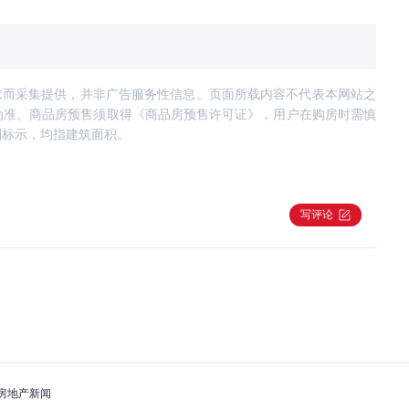
求而采集提供，并非广告服务性信息。页面所载内容不代表本网站之
为准。商品房预售须取得《商品房预售许可证》，用户在购房时需慎
别标示，均指建筑面积。
写评论
房地产新闻