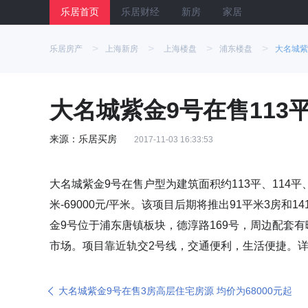
乐居首页
乐居财经
新房
家居
>
>
>
>
乐居房产
上海新房
上海楼盘
浦东楼盘
大名城紫
大名城紫金9号在售113平
来源：乐居买房
2017-11-03 16:33:53
大名城紫金9号在售户型为建筑面积约113平、114平、1
米-69000元/平米。该项目后期将推出91平米3房
金9号位于浦东唐镇板块，德淳路169号，周边配套
市场。项目靠近轨交2号线，交通便利，生活便捷。
大名城紫金9号在售3房高层住宅房源 均价为68000元起