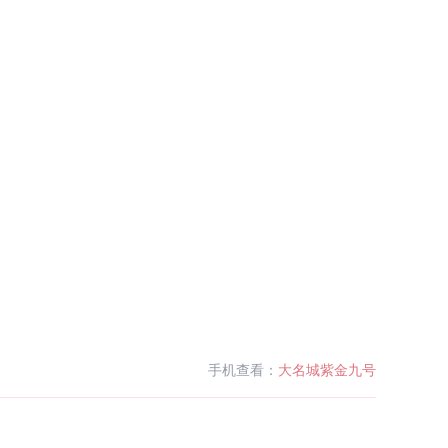
手机查看：
大名城紫金九号