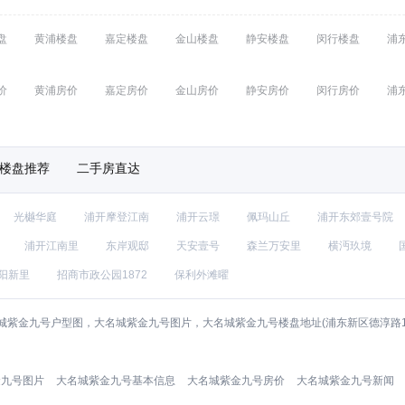
盘
黄浦楼盘
嘉定楼盘
金山楼盘
静安楼盘
闵行楼盘
浦
价
黄浦房价
嘉定房价
金山房价
静安房价
闵行房价
浦
楼盘推荐
二手房直达
光樾华庭
浦开摩登江南
浦开云璟
佩玛山丘
浦开东郊壹号院
浦开江南里
东岸观邸
天安壹号
森兰万安里
横沔玖境
阳新里
招商市政公园1872
保利外滩曜
紫金九号户型图，大名城紫金九号图片，大名城紫金九号楼盘地址(浦东新区德淳路1
金九号图片
大名城紫金九号基本信息
大名城紫金九号房价
大名城紫金九号新闻