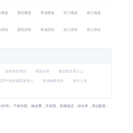
东楼盘
普陀楼盘
青浦楼盘
松江楼盘
徐汇楼盘
东房价
普陀房价
青浦房价
松江房价
徐汇房价
金桥美亚项目
观宸润府
建发联发青云上
国贸中国铁建西派海上
港城御桥项目
缦云上海
69号)，产权年限，物业费，开发商，售楼电话，绿化率，周边配套，