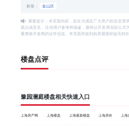
标签：
金山区
重要提示：本页面内容，旨在为满足广大用户的信息需
观点或意见，仅供用户参考和借鉴，最终以开发商实际公式
重查验开发商的证件信息。本页面所提到的房屋面积如无特
楼盘点评
豫园澜庭
楼盘相关快速入口
上海房产网
上海楼盘
上海最新楼盘
上海房价
上海