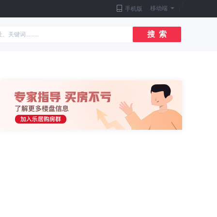
|
移动端
|
手机版
搜 索