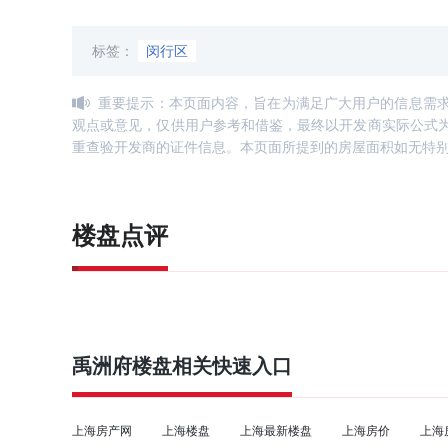
标签：
闵行区
重要提示：本页面内容，旨在为满足广大用户的信息需
观点或意见，仅供用户参考和借鉴，最终以开发商实际公式
重查验开发商的证件信息。本页面所提到的房屋面积如无特
楼盘点评
禹洲府
楼盘相关快速入口
上海房产网
上海楼盘
上海最新楼盘
上海房价
上海