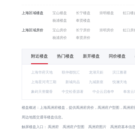
上海区域楼盘
宝山楼盘
长宁楼盘
崇明楼盘
虹口楼
杨浦楼盘
奉贤楼盘
上海区域房价
宝山房价
长宁房价
崇明房价
虹口房
杨浦房价
奉贤房价
附近楼盘
热门楼盘
新开楼盘
同价楼盘
上海华府天地
联仲都悦汇
龙湖天鉅
滨江雅著
上海星河湾三期
新城尚品
九城新座
悦澜天地
象屿天誉蘭香
中交松香源著
中企云启春申
奉发云
楼盘概述：
上海禹洲府楼盘，提供禹洲府房价，禹洲府户型图，禹洲府图
周边地图交通等楼盘信息。
触屏楼盘入口：
禹洲府
禹洲府户型图
禹洲府图片
禹洲府基本信