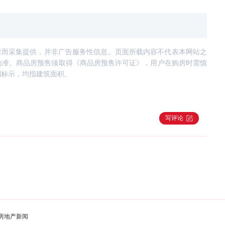
求而采集提供，并非广告服务性信息。页面所载内容不代表本网站之
为准。商品房预售须取得《商品房预售许可证》，用户在购房时需慎
别标示，均指建筑面积。
写评论
房地产新闻