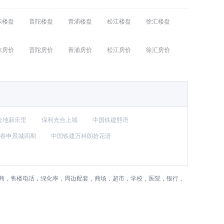
东楼盘
普陀楼盘
青浦楼盘
松江楼盘
徐汇楼盘
东房价
普陀房价
青浦房价
松江房价
徐汇房价
金地新乐里
保利光合上城
中国铁建熙语
春申景城四期
中国铁建万科朗拾花语
发商，售楼电话，绿化率，周边配套，商场，超市，学校，医院，银行，