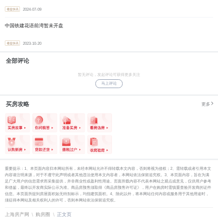
2024-07-09
楼盘快讯
中国铁建花语前湾暂未开盘
2023-10-20
楼盘快讯
全部评论
暂无评论，发起评论可获得更多关注
马上评论
买房攻略
更多
重要提示：1、本页面内容归本网站所有，未经本网站允许不得转载本文内容，否则将视为侵权；2、需转载或者引用本文
内容请注明来源，对于不遵守此声明或者其他违法使用本文内容者，本网站依法保留追究权。3、本页面内容，旨在为满
足广大用户的信息需求而采集提供，并非商业性或盈利性用途。页面所载内容不代表本网站之观点或意见，仅供用户参考
和借鉴，最终以开发商实际公示为准。商品房预售须取得《商品房预售许可证》，用户在购房时需慎重查验开发商的证件
信息。本页面所提到房屋面积如无特别标示，均指建筑面积。4、除此以外，将本网站任何内容或服务用于其他用途时，
须征得本网站及相关权利人的许可，否则本网站依法保留追究权。
上海房产网
购房圈
正文页