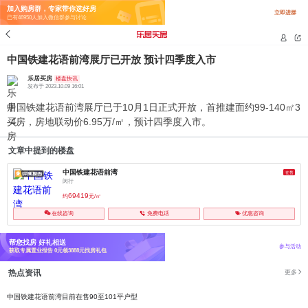
加入购房群，专家带你选好房
立即进群
已有46950人加入微信群参与讨论
中国铁建花语前湾展厅已开放 预计四季度入市
乐居买房
楼盘快讯
发布于 2023.10.09 16:01
中国铁建花语前湾展厅已于10月1日正式开放，首推建面约99-140㎡3
-4房，房地联动价6.95万/㎡，预计四季度入市。
文章中提到的楼盘
中国铁建花语前湾
在售
闵行
69419
约
元/㎡
在线咨询
免费电话
优惠咨询
帮您找房 好礼相送
参与活动
获取专属置业报告 0元领3888元找房礼包
热点资讯
更多
中国铁建花语前湾目前在售90至101平户型