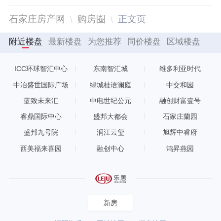
石家庄房产网
购房圈
正文页
附近楼盘
最新楼盘
为您推荐
同价楼盘
区域楼盘
ICC环球智汇中心
东南智汇城
维多利亚时代
中冶盛世国际广场
绿城桂语澜庭
中交和园
蓝致未来汇
中电世纪公元
融创财富壹号
睿鼎国际中心
盛邦大都会
石家庄蘭园
盛邦九号院
润江云玺
旭辉中睿府
西美福来喜园
融创中心
鸿昇燕园
新房