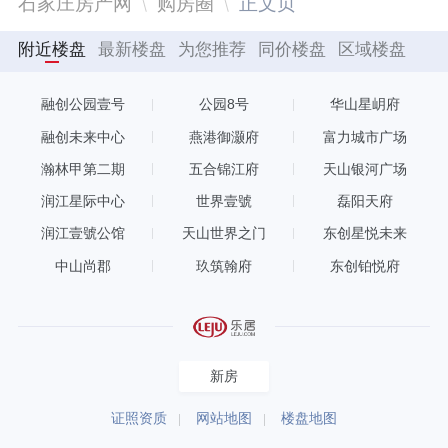
石家庄房产网
购房圈
正文页
附近楼盘
最新楼盘
为您推荐
同价楼盘
区域楼盘
融创公园壹号
公园8号
华山星岄府
融创未来中心
燕港御灏府
富力城市广场
瀚林甲第二期
五合锦江府
天山银河广场
润江星际中心
世界壹號
磊阳天府
润江壹號公馆
天山世界之门
东创星悦未来
中山尚郡
玖筑翰府
东创铂悦府
新房
证照资质
网站地图
楼盘地图