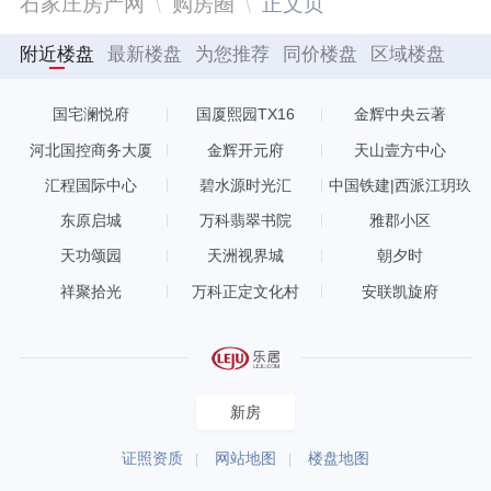
石家庄房产网
购房圈
正文页
附近楼盘
最新楼盘
为您推荐
同价楼盘
区域楼盘
国宅澜悦府
国厦熙园TX16
金辉中央云著
河北国控商务大厦
金辉开元府
天山壹方中心
汇程国际中心
碧水源时光汇
中国铁建|西派江玥玖
玺
东原启城
万科翡翠书院
雅郡小区
天功颂园
天洲视界城
朝夕时
祥聚拾光
万科正定文化村
安联凯旋府
新房
证照资质
网站地图
楼盘地图