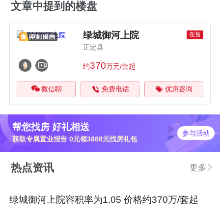
文章中提到的楼盘
绿城御河上院
在售
正定县
370
约
万元/套起
微信聊
免费电话
优惠咨询
帮您找房 好礼相送
参与活动
获取专属置业报告 0元领3888元找房礼包
热点资讯
更多
绿城御河上院容积率为1.05 价格约370万/套起