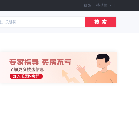
|
移动端
|
手机版
搜 索