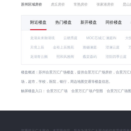
苏州区域房价
虎丘房价
常熟房价
张家港房价
昆山
附近楼盘
热门楼盘
新开楼盘
同价楼盘
龙湖未来御湖境
云栖秀庭
MOC芯城汇 澜庭IN
大
天境上辰
金裕上辰雅苑
雅樾澜庭
澄澜云庭
龙湖青云阙
熙和风雅阁
蠡棠森屿
澄阳四季云庭
楼盘概述：
苏州合景万汇广场楼盘，提供合景万汇广场房价，合景万汇
场，超市，学校，医院，银行，周边地图交通等楼盘信息。
触屏楼盘入口：
合景万汇广场
合景万汇广场户型图
合景万汇广场
郑重提示广大用户：本页面内容，旨在为满足广大用户的信息需求而免