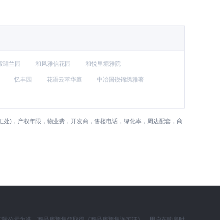
紫珺兰园
和风雅信花园
和悦里塘雅院
忆丰园
花语云萃华庭
中冶国锐锦绣雅著
汇处)，产权年限，物业费，开发商，售楼电话，绿化率，周边配套，商
实际公示为准。商品房预售须取得《商品房预售许可证》，用户在购房时