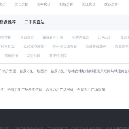
房价
太仓房价
吴中房价
相城房价
吴江房价
姑苏房价
楼盘推荐
二手房直达
悦繁华图
嘉致峰庭
铂悦春和万象
环秀湖花园
江南云起
苏州
万科玉玲珑
凤起和鸣雅苑
苏州恒大珺睿庭
绿城紫薇花开
海棠喜舍
四季听澜
花语熙园
五潨泾澄院
广场户型图，合景万汇广场图片，合景万汇广场楼盘地址(相城区南天成路与城通路交
图片
合景万汇广场基本信息
合景万汇广场房价
合景万汇广场新闻
费提供，并非广告服务性信息。页面所载内容，仅供用户参考和借鉴，最终以开发商