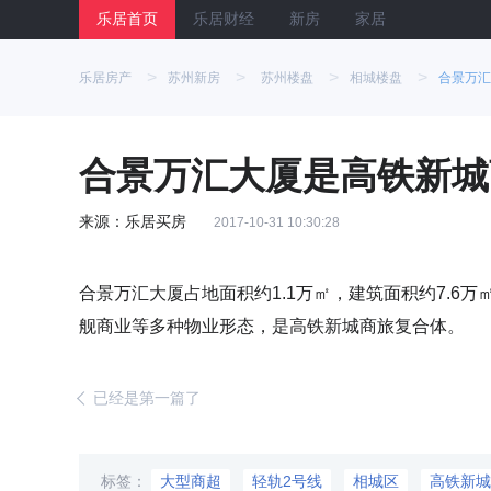
乐居首页
乐居财经
新房
家居
>
>
>
>
乐居房产
苏州新房
苏州楼盘
相城楼盘
合景万汇
合景万汇大厦是高铁新城
来源：乐居买房
2017-10-31 10:30:28
合景万汇大厦占地面积约1.1万㎡，建筑面积约7.6
舰商业等多种物业形态，是高铁新城商旅复合体。
已经是第一篇了
标签：
大型商超
轻轨2号线
相城区
高铁新城