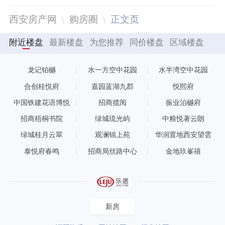
西安房产网
购房圈
正文页
附近楼盘
最新楼盘
为您推荐
同价楼盘
区域楼盘
龙记铂樾
水一方空中花园
水半湾空中花园
合创桂悦府
嘉园蓝湖九郡
悦熙府
中国铁建花语博悦
招商揽阅
振业泊樾府
招商梧桐书院
绿城琉光屿
中粮悦著云朗
绿城桂月云翠
观澜锦上苑
华润置地西安望雲
泰悦府春鸣
招商局丝路中心
金地玖峯禧
新房